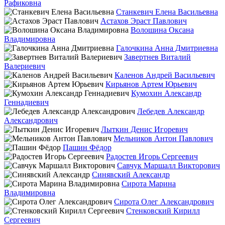
Рафиковна
Станкевич Елена Васильевна
Астахов Эраст Павлович
Волошина Оксана
Владимировна
Галочкина Анна Дмитриевна
Завертнев Виталий
Валериевич
Каленов Андрей Васильевич
Кирьянов Артем Юрьевич
Кумохин Александр
Геннадиевич
Лебедев Александр
Александрович
Лыткин Денис Игоревич
Мельников Антон Павлович
Пашин Фёдор
Радостев Игорь Сергеевич
Савчук Маршалл Викторович
Синявский Александр
Сирота Марина
Владимировна
Сирота Олег Александрович
Стенковский Кирилл
Сергеевич