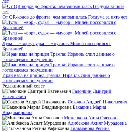
От QR-кодов до фронта: чем запомнилась Госдума за пять лет
Лула — «вор», судья — «мусор»: Милей поссорился с
Бразилией
Иран взял на прицел Трампа: Израиль слил данные о
готовящемся покушении
Редакционный совет
Галочкин Дмитрий
Евгеньевич
Соколов Андрей Николаевич
Бакакина Мария
Владимировна
Миненкова Анна Олеговна
Алибекова Асият Мурадовна
Гильманова Регина