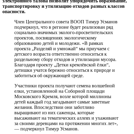
электронного талона позволит упорядочить образование,
транспортировку и утилизацию отходов разных классов
опасности.
Член Центрального совета ВООП Тимур Усманов
подчеркнул, что в регионе будет реализован ряд
социально-значимых
эколого-просветительских
проектов, посвящениях экологическому
образованию детей и молодежи. «В рамках
проекта „Разделяй и умножай“ мы приучаем с
детского возраста ответственно относиться к
раздельному сбору отходов и утилизации мусора.
Благодаря проекту „Детки кремлёвской ёлки“,
детишки учатся бережно относиться к природе и
заботиться об окружающей среде.
Участники проекта получают семена волшебной
елки, установленной на Соборной площади
Московского Кремля, возле которой миллионы
детей каждый год загадывают самые заветные
желания. Впоследствии они заботливо
выращивают из них саженцы, которые
высаживают на тематических аллеях и ухаживают
за своими деревцами на протяжении многих лет»,
— подчеркнул Тимур Усманов.