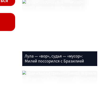
ься
Лула — «вор», судья — «мусор»:
Милей поссорился с Бразилией