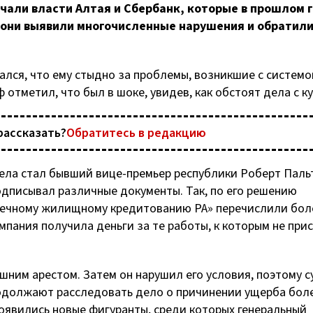
чали власти Алтая и Сбербанк, которые в прошлом 
е они выявили многочисленные нарушения и обратили
ался, что ему стыдно за проблемы, возникшие с системо
 отметил, что был в шоке, увидев, как обстоят дела с к
рассказать?
Обратитесь в редакцию
дела стал бывший
вице-премьер
республики Роберт Паль
одписывал различные документы. Так, по его решению
отечному жилищному кредитованию РА»
перечислили бол
мпания получила деньги за те работы, к которым не при
ним арестом. Затем он нарушил его условия, поэтому с
родолжают расследовать дело о причинении ущерба бол
появились новые фигуранты, среди которых генеральный