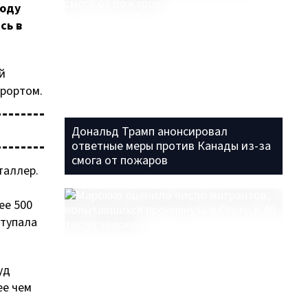
году
сь в
й
урортом.
Дональд Трамп анонсировал
ответные меры против Канады из-за
смога от пожаров
таллер.
ее 500
ступала
уд
ее чем