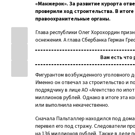
«Манжерок». За развитие курорта отве
проверили ход строительства. В итог
правоохранительные органы.
Глава республики Олег Хорохордин призн
оснежения. А глава Сбербанка Герман Греф
Вам есть что 
Фигурантом возбужденного уголовного 
Именно он отвечал за строительство и п
подрядчику в лице
АО «Агентство по ип
миллионов рублей. Однако в итоге эта ко
или выполнила некачественно.
Сначала Пальталлер находился под домаш
перевел его под стражу. Следователи п
на 136 миллионов рублей. Также в деле 