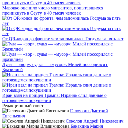
Марокко оценило число мигрантов, попытавшихся
проникнуть в Сеуту, в 40 тысяч человек
От QR-кодов до фронта: чем запомнилась Госдума за пять лет
Лула — «вор», судья — «мусор»: Милей поссорился с
Бразилией
Иран взял на прицел Трампа: Израиль слил данные о
готовящемся покушении
Редакционный совет
Галочкин Дмитрий
Евгеньевич
Соколов Андрей Николаевич
Бакакина Мария