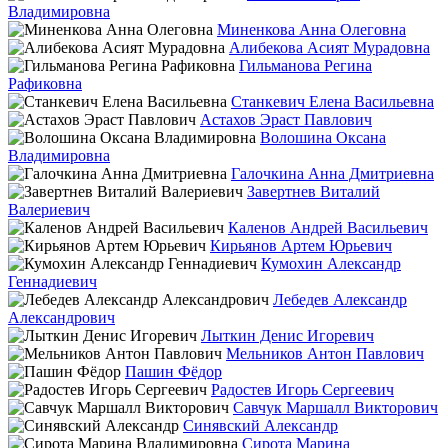
Владимировна
Миненкова Анна Олеговна
Алибекова Асият Мурадовна
Гильманова Регина
Рафиковна
Станкевич Елена Васильевна
Астахов Эраст Павлович
Волошина Оксана
Владимировна
Галочкина Анна Дмитриевна
Завертнев Виталий
Валериевич
Каленов Андрей Васильевич
Кирьянов Артем Юрьевич
Кумохин Александр
Геннадиевич
Лебедев Александр
Александрович
Лыткин Денис Игоревич
Мельников Антон Павлович
Пашин Фёдор
Радостев Игорь Сергеевич
Савчук Маршалл Викторович
Синявский Александр
Сирота Марина