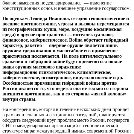
благие намерения не декларировались, — изменение
конституционных основ и внешнее управление государством.
По оценкам Леонида Ивашова, сегодня геополитическое и
военное противостояние, угрозы и вызовы перемещаются
из географических (суша, море,
воздушно-космическая
среда) в другие пространства — интеллектуальное,
финансовое, кибернетическое. Война обретает гибридный
характер, ракетно — ядерное оружие является лишь
оружием сдерживания и масштабное его применение
практически исключается. На поле интеллектуального
сражения в гибридной войне будут применяться новые
виды оружия массового поражения:
информационно-психологическое
, климатическое,
кибернетическое, психотронное, вирусологическое и др.
Особенностью применения гибридной войны против
России является то, что ведется она не только со стороны
внешнего противника, так и со стороны «пятой колоны»
внутри страны.
На конференции, которая в течение нескольких дней пройдет
в рамках пленарных и секционных заседаний, планируется
обсудить следующий круг проблем: место России, государств
СНГ и международных организаций в геополитической
структуре мира; международный имидж современной России;