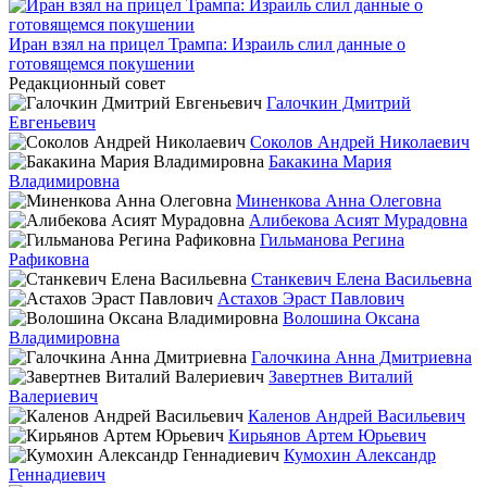
Иран взял на прицел Трампа: Израиль слил данные о
готовящемся покушении
Редакционный совет
Галочкин Дмитрий
Евгеньевич
Соколов Андрей Николаевич
Бакакина Мария
Владимировна
Миненкова Анна Олеговна
Алибекова Асият Мурадовна
Гильманова Регина
Рафиковна
Станкевич Елена Васильевна
Астахов Эраст Павлович
Волошина Оксана
Владимировна
Галочкина Анна Дмитриевна
Завертнев Виталий
Валериевич
Каленов Андрей Васильевич
Кирьянов Артем Юрьевич
Кумохин Александр
Геннадиевич