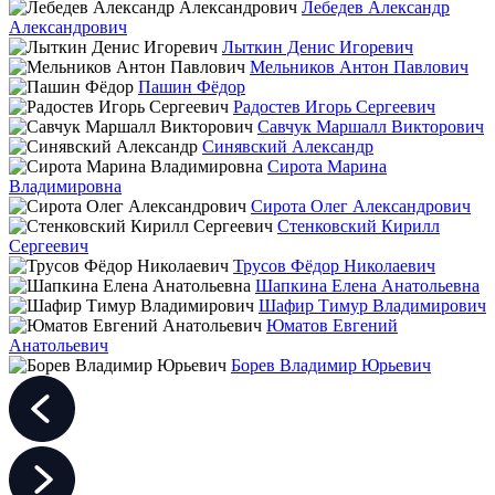
Лебедев Александр
Александрович
Лыткин Денис Игоревич
Мельников Антон Павлович
Пашин Фёдор
Радостев Игорь Сергеевич
Савчук Маршалл Викторович
Синявский Александр
Сирота Марина
Владимировна
Сирота Олег Александрович
Стенковский Кирилл
Сергеевич
Трусов Фёдор Николаевич
Шапкина Елена Анатольевна
Шафир Тимур Владимирович
Юматов Евгений
Анатольевич
Борев Владимир Юрьевич