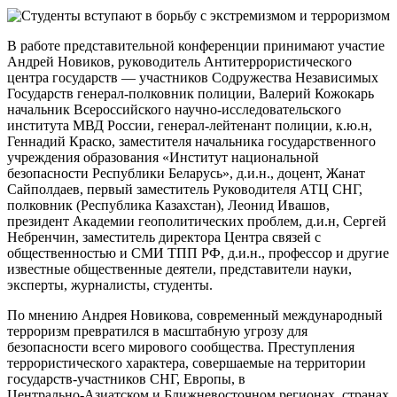
В работе представительной конференции принимают участие
Андрей Новиков, руководитель Антитеррористического
центра государств — участников Содружества Независимых
Государств
генерал-полковник
полиции, Валерий Кожокарь
начальник Всероссийского
научно-исследовательского
института МВД России,
генерал-лейтенант
полиции, к.ю.н,
Геннадий Краско, заместителя начальника государственного
учреждения образования «Институт национальной
безопасности Республики Беларусь», д.и.н., доцент, Жанат
Сайполдаев, первый заместитель Руководителя АТЦ СНГ,
полковник (Республика Казахстан), Леонид Ивашов,
президент Академии геополитических проблем, д.и.н, Сергей
Небренчин, заместитель директора Центра связей с
общественностью и СМИ ТПП РФ, д.и.н., профессор и другие
известные общественные деятели, представители науки,
эксперты, журналисты, студенты.
По мнению Андрея Новикова, современный международный
терроризм превратился в масштабную угрозу для
безопасности всего мирового сообщества. Преступления
террористического характера, совершаемые на территории
государств-участников
СНГ, Европы, в
Центрально-Азиатском
и Ближневосточном регионах, странах