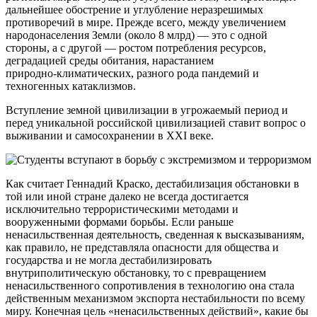
дальнейшее обострение и углубление неразрешимых
противоречий в мире. Прежде всего, между увеличением
народонаселения Земли (около 8 млрд) — это с одной
стороны, а с другой — ростом потребления ресурсов,
деградацией среды обитания, нарастанием
природно-климатических
, разного рода пандемий и
техногенных катаклизмов.
Вступление земной цивилизации в угрожаемый период и
перед уникальной российской цивилизацией ставит вопрос о
выживании и самосохранении в XXI веке.
Как считает Геннадий Краско, дестабилизация обстановки в
той или иной стране далеко не всегда достигается
исключительно террористическими методами и
вооруженными формами борьбы. Если раньше
ненасильственная деятельность, сведенная к высказываниям,
как правило, не представляла опасности для общества и
государства и не могла дестабилизировать
внутриполитическую обстановку, то с превращением
ненасильственного сопротивления в технологию она стала
действенным механизмом экспорта нестабильности по всему
миру. Конечная цель «ненасильственных действий», какие бы