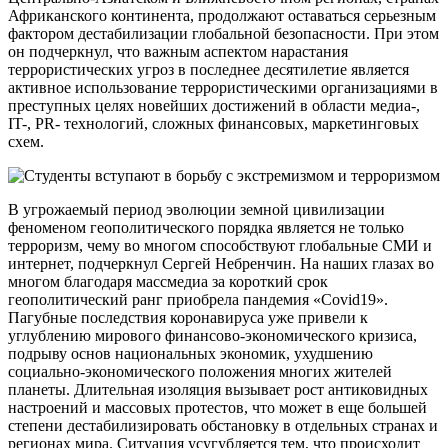
Африканского континента, продолжают оставаться серьезным
фактором дестабилизации глобальной безопасности. При этом
он подчеркнул, что важным аспектом нарастания
террористических угроз в последнее десятилетие является
активное использование террористическими организациями в
преступных целях новейших достижений в области медиа-,
IT-, PR- технологий, сложных финансовых, маркетинговых
схем.
В угрожаемый период эволюции земной цивилизации
феноменом геополитического порядка является не только
терроризм, чему во многом способствуют глобальные СМИ и
интернет, подчеркнул Сергей Небренчин. На наших глазах во
многом благодаря массмедиа за короткий срок
геополитический ранг приобрела пандемия «Covid19».
Пагубные последствия коронавируса уже привели к
углублению мирового
финансово-экономического
кризиса,
подрыву основ национальных экономик, ухудшению
социально-экономического
положения многих жителей
планеты. Длительная изоляция вызывает рост антиковидных
настроений и массовых протестов, что может в еще большей
степени дестабилизировать обстановку в отдельных странах и
регионах мира. Ситуация усугубляется тем, что происходит