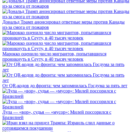
Дональд Трамп анонсировал ответные меры против Канады
из-за смога от пожаров
Марокко оценило число мигрантов, попытавшихся
проникнуть в Сеуту, в 40 тысяч человек
От QR-кодов до фронта: чем запомнилась Госдума за пять лет
Лула — «вор», судья — «мусор»: Милей поссорился с
Бразилией