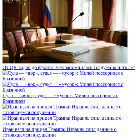
От QR-кодов до фронта: чем запомнилась Госдума за пять лет
Лула — «вор», судья — «мусор»: Милей поссорился с
Бразилией
Иран взял на прицел Трампа: Израиль слил данные о
готовящемся покушении