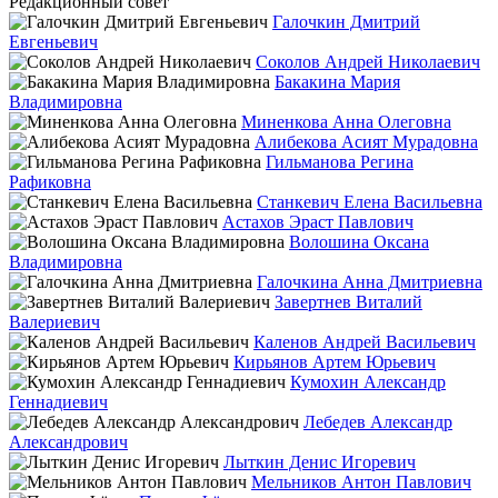
Редакционный совет
Галочкин Дмитрий
Евгеньевич
Соколов Андрей Николаевич
Бакакина Мария
Владимировна
Миненкова Анна Олеговна
Алибекова Асият Мурадовна
Гильманова Регина
Рафиковна
Станкевич Елена Васильевна
Астахов Эраст Павлович
Волошина Оксана
Владимировна
Галочкина Анна Дмитриевна
Завертнев Виталий
Валериевич
Каленов Андрей Васильевич
Кирьянов Артем Юрьевич
Кумохин Александр
Геннадиевич
Лебедев Александр
Александрович
Лыткин Денис Игоревич
Мельников Антон Павлович