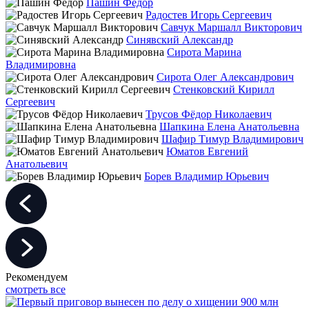
Пашин Фёдор
Радостев Игорь Сергеевич
Савчук Маршалл Викторович
Синявский Александр
Сирота Марина
Владимировна
Сирота Олег Александрович
Стенковский Кирилл
Сергеевич
Трусов Фёдор Николаевич
Шапкина Елена Анатольевна
Шафир Тимур Владимирович
Юматов Евгений
Анатольевич
Борев Владимир Юрьевич
Рекомендуем
смотреть все