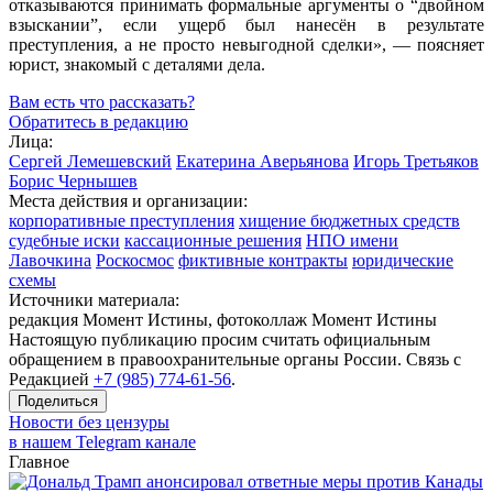
отказываются принимать формальные аргументы о “двойном
взыскании”, если ущерб был нанесён в результате
преступления, а не просто невыгодной сделки», — поясняет
юрист, знакомый с деталями дела.
Вам есть что рассказать?
Обратитесь в редакцию
Лица:
Сергей Лемешевский
Екатерина Аверьянова
Игорь Третьяков
Борис Чернышев
Места действия и организации:
корпоративные преступления
хищение бюджетных средств
судебные иски
кассационные решения
НПО имени
Лавочкина
Роскосмос
фиктивные контракты
юридические
схемы
Источники материала:
редакция Момент Истины, фотоколлаж Момент Истины
Настоящую публикацию просим считать официальным
обращением в правоохранительные органы России. Связь с
Редакцией
+7 (985) 774-61-56
.
Поделиться
Новости без цензуры
в нашем Telegram канале
Главное