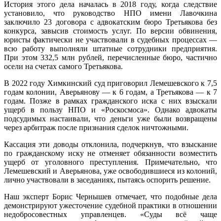
История этого дела началась в 2018 году, когда следствие
установило, что руководство НПО имени Лавочкина
заключило 23 договора с адвокатским бюро Третьякова без
конкурса, завысив стоимость услуг. По версии обвинения,
юристы фактически не участвовали в судебных процессах —
всю работу выполняли штатные сотрудники предприятия.
При этом 332,5 млн рублей, перечисленные бюро, частично
осели на счетах самого Третьякова.
В 2022 году Химкинский суд приговорил Лемешевского к 7,5
годам колонии, Аверьянову — к 6 годам, а Третьякова — к 7
годам. Позже в рамках гражданского иска с них взыскали
ущерб в пользу НПО и «Роскосмоса». Однако адвокаты
подсудимых настаивали, что деньги уже были возвращены
через арбитраж после признания сделок ничтожными.
Кассация эти доводы отклонила, подчеркнув, что взыскание
по гражданскому иску не отменяет обязанности возместить
ущерб от уголовного преступления. Примечательно, что
Лемешевский и Аверьянова, уже освободившиеся из колоний,
лично участвовали в заседаниях, пытаясь оспорить решение.
Наш эксперт Борис Чернышев отмечает, что подобные дела
демонстрируют ужесточение судебной практики в отношении
недобросовестных управленцев. «Суды всё чаще