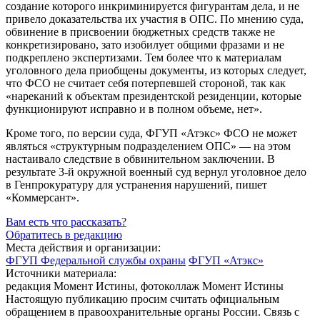
создание которого инкриминируется фигурантам дела, и не
привело доказательства их участия в ОПС. По мнению суда,
обвинение в присвоении бюджетных средств также не
конкретизировано, зато изобилует общими фразами и не
подкреплено экспертизами. Тем более что к материалам
уголовного дела приобщены документы, из которых следует,
что ФСО не считает себя потерпевшей стороной, так как
«нареканий к объектам президентской резиденции, которые
функционируют исправно и в полном объеме, нет».
Кроме того, по версии суда, ФГУП «Атэкс» ФСО не может
являться «структурным подразделением ОПС» — на этом
настаивало следствие в обвинительном заключении. В
результате
3-й
окружной военный суд вернул уголовное дело
в Генпрокуратуру для устранения нарушений, пишет
«Коммерсант».
Вам есть что рассказать?
Обратитесь в редакцию
Места действия и организации:
ФГУП Федеральной службы охраны
ФГУП «Атэкс»
Источники материала:
редакция Момент Истины, фотоколлаж Момент Истины
Настоящую публикацию просим считать официальным
обращением в правоохранительные органы России. Связь с