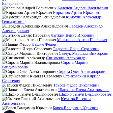
Валериевич
Каленов Андрей Васильевич
Кирьянов Артем Юрьевич
Кумохин Александр
Геннадиевич
Лебедев Александр
Александрович
Лыткин Денис Игоревич
Мельников Антон Павлович
Пашин Фёдор
Радостев Игорь Сергеевич
Савчук Маршалл Викторович
Синявский Александр
Сирота Марина
Владимировна
Сирота Олег Александрович
Стенковский Кирилл
Сергеевич
Трусов Фёдор Николаевич
Шапкина Елена Анатольевна
Шафир Тимур Владимирович
Юматов Евгений
Анатольевич
Борев Владимир Юрьевич