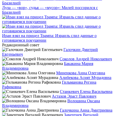
Лула — «вор», судья — «мусор»: Милей поссорился с
Бразилией
Иран взял на прицел Трампа: Израиль слил данные о
готовящемся покушении
Редакционный совет
Галочкин Дмитрий
Евгеньевич
Соколов Андрей Николаевич
Бакакина Мария
Владимировна
Миненкова Анна Олеговна
Алибекова Асият Мурадовна
Гильманова Регина
Рафиковна
Станкевич Елена Васильевна
Астахов Эраст Павлович
Волошина Оксана
Владимировна
Галочкина Анна Дмитриевна
Завертнев Виталий