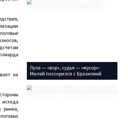
едствия,
лизации
логовые
взносов,
дсчетам
иллиарда
Лула — «вор», судья — «мусор»:
Милей поссорился с Бразилией
вает на
 стороны
 исхода
 рынка,
логовых