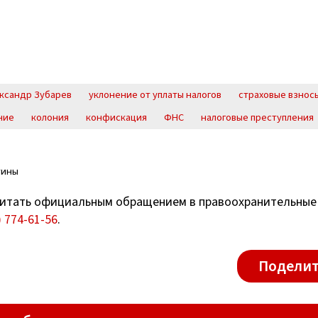
ксандр Зубарев
уклонение от уплаты налогов
страховые взнос
ние
колония
конфискация
ФНС
налоговые преступления
тины
итать официальным обращением в правоохранительные
) 774-61-56
.
Поделит