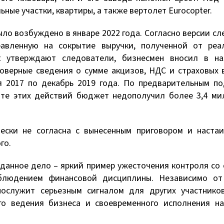
ные участки, квартиры, а также вертолет Eurocopter.
ло возбуждено в январе 2022 года. Согласно версии сл
равленную на сокрытие выручки, полученной от реа
ак утверждают следователи, бизнесмен вносил в на
оверные сведения о сумме акцизов, НДС и страховых 
 2017 по декабрь 2019 года. По предварительным по
тате этих действий бюджет недополучил более 3,4 м
ески не согласна с вынесенным приговором и настаи
го.
 данное дело – яркий пример ужесточения контроля со
облюдением финансовой дисциплины. Независимо от
послужит серьезным сигналом для других участников
го ведения бизнеса и своевременного исполнения на