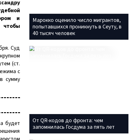
ксандру
удебной
ором и
Марокко оценило число мигрантов,
, чтобы
попытавшихся проникнуть в Сеуту, в
40 тысяч человек
бря. Суд
 крупном
тем (ст.
режима с
 в сумму
От QR-кодов до фронта: чем
а будет
запомнилась Госдума за пять лет
 решения
 арестом