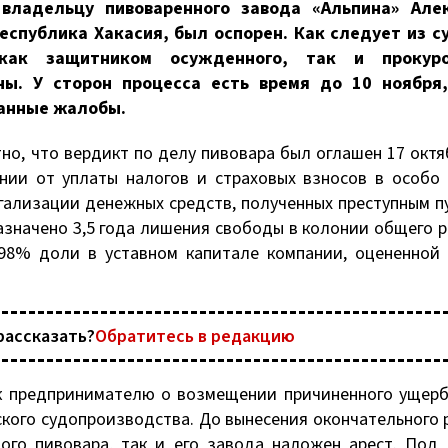
владельцу пивоваренного завода «Альпина» Але
Республика Хакасия, был оспорен. Как следует из с
 как защитником осужденного, так и прокур
ы. У сторон процесса есть время до 10 ноября
данные жалобы.
о, что вердикт по делу пивовара был оглашен 17 октя
нии от уплаты налогов и страховых взносов в особо
легализации денежных средств, полученных преступным пу
 назначено 3,5 года лишения свободы в колонии общего 
,98% доли в уставном капитале компании, оцененной
рассказать?
Обратитесь в редакцию
к предпринимателю о возмещении причиненного ущерб
ского судопроизводства. До вынесения окончательного
мого пивовара, так и его завода наложен арест. Под