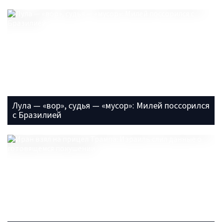
Лула — «вор», судья — «мусор»: Милей поссорился
с Бразилией