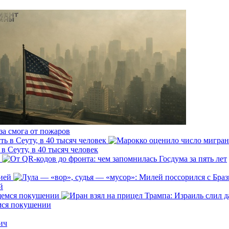
за смога от пожаров
 Сеуту, в 40 тысяч человек
й
емся покушении
ич