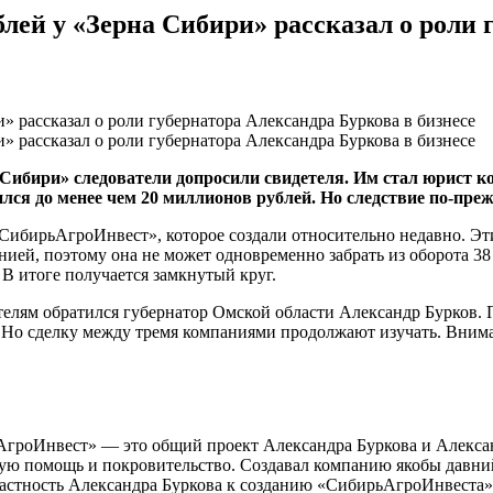
блей у «Зерна Сибири» рассказал о роли 
 Сибири» следователи допросили свидетеля. Им стал юрист 
ился до менее чем 20 миллионов рублей. Но следствие
по-пре
СибирьАгроИнвест»
, которое создали относительно недавно. Э
нией, поэтому она не может одновременно забрать из оборота 38
В итоге получается замкнутый круг.
телям обратился губернатор Омской области Александр Бурков. 
Но сделку между тремя компаниями продолжают изучать. Вниман
АгроИнвест» — это общий проект Александра Буркова и Алекса
ную помощь и покровительство. Создавал компанию якобы давн
частность Александра Буркова к созданию «СибирьАгроИнвеста»