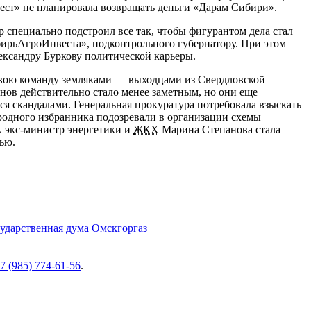
ест» не планировала возвращать деньги «Дарам Сибири».
 специально подстроил все так, чтобы фигурантом дела стал
ибирьАгроИнвеста», подконтрольного губернатору. При этом
лександру Буркову политической карьеры.
свою команду земляками — выходцами из Свердловской
анов действительно стало менее заметным, но они еще
я скандалами. Генеральная прокуратура потребовала взыскать
родного избранника подозревали в организации схемы
А
экс-министр
энергетики и
ЖКХ
Марина Степанова стала
ью.
ударственная дума
Омскгоргаз
7 (985) 774-61-56
.