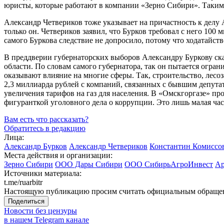
юристы, которые работают в компании «Зерно Сибири». Таким 
Александр Четвериков тоже указывает на причастность к делу
только он. Четвериков заявил, что Бурков требовал с него 10
самого Буркова следствие не допросило, потому что ходатайст
В преддверии губернаторских выборов Александру Буркову ск
области. По словам самого губернатора, так он пытается огра
оказывают влияние на многие сферы. Так, строительство, лесо
2,3 миллиарда рублей с компаний, связанных с бывшим депут
увеличения тарифов на газ для населения. В «Омскгоргазе» п
фигуранткой уголовного дела о коррупции. Это лишь малая ча
Вам есть что рассказать?
Обратитесь в редакцию
Лица:
Александр Бурков
Александр Четвериков
Константин Комиссо
Места действия и организации:
Зерно Сибири
ООО Дары Сибири
ООО СибирьАгроИнвест
Ар
Источники материала:
t.me/ruarbitr
Настоящую публикацию просим считать официальным обращени
Поделиться
Новости без цензуры
в нашем Telegram канале