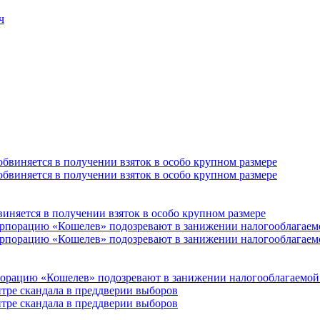
ч
иняется в получении взяток в особо крупном размере
орацию «Кошелев» подозревают в занижении налогооблагаемой