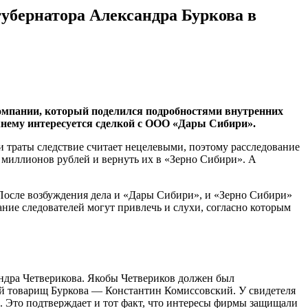
губернатора Александра Буркова в
компании, который поделился подробностями внутренних
жнему
интересуется сделкой с
ООО «Дары Сибири»
.
ти траты следствие считает нецелевыми, поэтому расследование
 миллионов рублей и вернуть их в «Зерно Сибири». А
После возбуждения дела и «Дары Сибири», и «Зерно Сибири»
ие следователей могут привлечь и слухи, согласно которым
ндра Четверикова. Якобы Четвериков должен был
ий товарищ Буркова — Константин Комиссовский. У свидетеля
. Это подтверждает и тот факт, что интересы фирмы защищали