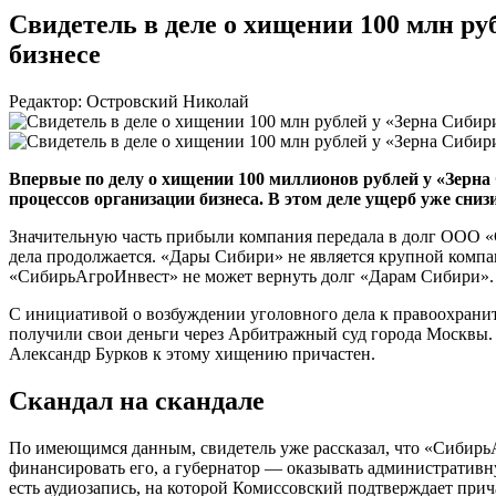
Свидетель в деле о хищении 100 млн ру
бизнесе
Редактор: Островский Николай
Впервые по делу о хищении 100 миллионов рублей у «Зерна
процессов организации бизнеса. В этом деле ущерб уже сниз
Значительную часть прибыли компания передала в долг
ООО «
дела продолжается. «Дары Сибири» не является крупной компа
«СибирьАгроИнвест» не может вернуть долг «Дарам Сибири». 
С инициативой о возбуждении уголовного дела к правоохрани
получили свои деньги через Арбитражный суд города Москвы. 
Александр Бурков к этому хищению причастен.
Скандал на скандале
По имеющимся данным, свидетель уже рассказал, что «Сибирь
финансировать его, а губернатор — оказывать административ
есть аудиозапись, на которой Комиссовский подтверждает при