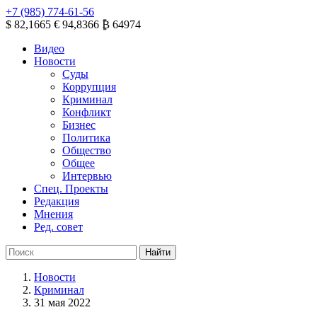
+7 (985) 774-61-56
$ 82,1665
€ 94,8366
₿ 64974
Видео
Новости
Суды
Коррупция
Криминал
Конфликт
Бизнес
Политика
Общество
Общее
Интервью
Спец. Проекты
Редакция
Мнения
Ред. совет
Новости
Криминал
31 мая 2022