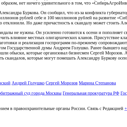
образом, нет ничего удивительного в том, что «СибирьАгроИнв
 Александра Буркова. Он сообщил, что
из-за
конфликта губернатор
0 миллионов рублей себе и 100 миллионов рублей на развитие «С
во отклонили. Но даже причастность к скандалу может стоить А
андалы не нужны. Он усиленно готовится к осени и пополняет 
ничить влияние местных олигархических кланов. Присутствие кл
заготовки и реализация госпрограмм
по-прежнему
сопровождаютс
атом Государственной думы Андреем Голушко. Ранее бывшего на
рошли обыски, которые организовал бизнесмен Сергей Морозов. 
сть скандалов, которые могут помешать Александру Буркову осен
вский
Андрей Голушко
Сергей Морозов
Марина Степанова
битражный суд города Москвы
Генеральная прокуратура РФ
Гос
ем в правоохранительные органы России. Связь с Редакцией
+