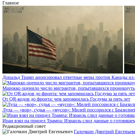
Главное
Дональд Трамп анонсировал ответные меры против Канады из-
Марокко оценило число мигрантов, попытавшихся проникнуть в
От QR-кодов до фронта: чем запомнилась Госдума за пять лет
Лула — «вор», судья — «мусор»: Милей поссорился с Бразилие
Иран взял на прицел Трампа: Израиль слил данные о готовящ
Редакционный совет
Галочкин Дмитрий Евгеньев