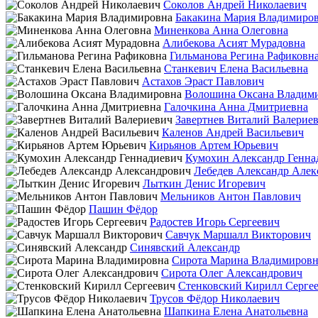
Соколов Андрей Николаевич
Бакакина Мария Владимиро
Миненкова Анна Олеговна
Алибекова Асият Мурадовна
Гильманова Регина Рафиковн
Станкевич Елена Васильевна
Астахов Эраст Павлович
Волошина Оксана Владим
Галочкина Анна Дмитриевна
Завертнев Виталий Валерие
Каленов Андрей Васильевич
Кирьянов Артем Юрьевич
Кумохин Александр Генна
Лебедев Александр Алек
Лыткин Денис Игоревич
Мельников Антон Павлович
Пашин Фёдор
Радостев Игорь Сергеевич
Савчук Маршалл Викторович
Синявский Александр
Сирота Марина Владимировн
Сирота Олег Александрович
Стенковский Кирилл Серге
Трусов Фёдор Николаевич
Шапкина Елена Анатольевна