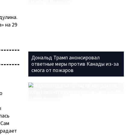
дулина.
» на 29
Дональд Трамп анонсировал
ответные меры против Канады из-за
смога от пожаров
о
ы
лась
 Сам
традает