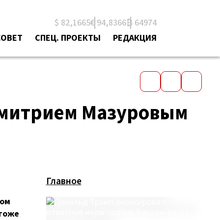
$ 82,1665
€ 94,8366
₿ 64974
СОВЕТ
СПЕЦ. ПРОЕКТЫ
РЕДАКЦИЯ
Дмитрием Мазуровым
Главное
ном
 тоже