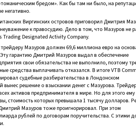
томаническим бредом». Как бы там ни было, на репутац
е негативно.
Британских Виргинских островов приговорил Дмитрия Маз
неуважение к правосудию. Дело в том, что Мазуров не 
Trading Designated Activity Company.
 трейдеру Мазуров должен 69,6 миллиона евро на осно
. Эту гарантию Дмитрий Мазуров выдал в обеспечение
дприятия свои обязательства не выполнило, поэтому тр
ые средства выплачивать отказался. В итоге VTB Comm
ициировал судебные разбирательства в Лондонском
 вынес решение о взыскании денег с Мазурова. Трейде
 всех активов предпринимателя в мире. Но для этого ему
вы, стоимость которых превышала 1 тысячу долларов. Р
а Дмитрий Мазуров тоже проигнорировал. При этом
лиарда рублей по договорам поручительства. С этими д
и.