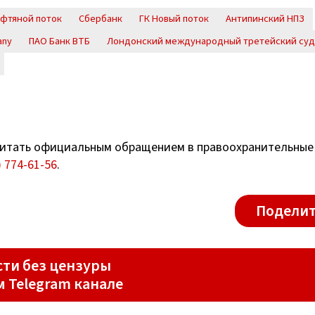
фтяной поток
Сбербанк
ГК Новый поток
Антипинский НПЗ
any
ПАО Банк ВТБ
Лондонский международный третейский суд
итать официальным обращением в правоохранительные
) 774-61-56
.
Поделит
ти без цензуры
м Telegram канале