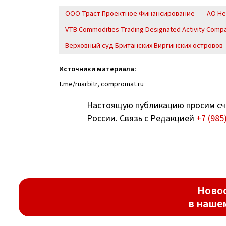
ООО Траст Проектное Финансирование
АО Не
VTB Commodities Trading Designated Activity Comp
Верховный суд Британских Виргинских островов
Источники материала:
t.me/ruarbitr, compromat.ru
Настоящую публикацию просим сч
России. Связь с Редакцией
+7 (985
Новос
в наше