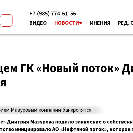
+7 (985) 774-61-56
ВИДЕО
НОВОСТИ
МНЕНИЯ
РЕД. 
цем ГК «Новый поток» 
ся
е»
Дмитрия Мазурова подало заявление о собствен
отство инициировало
АО «Нефтяной поток»
, которое