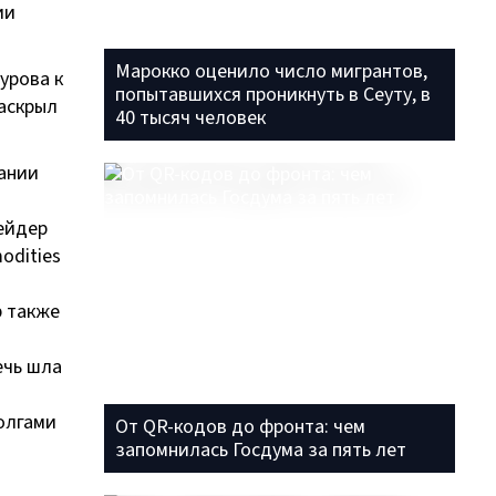
ии
Марокко оценило число мигрантов,
урова к
попытавшихся проникнуть в Сеуту, в
раскрыл
40 тысяч человек
вании
ейдер
odities
р также
ечь шла
олгами
От QR-кодов до фронта: чем
запомнилась Госдума за пять лет