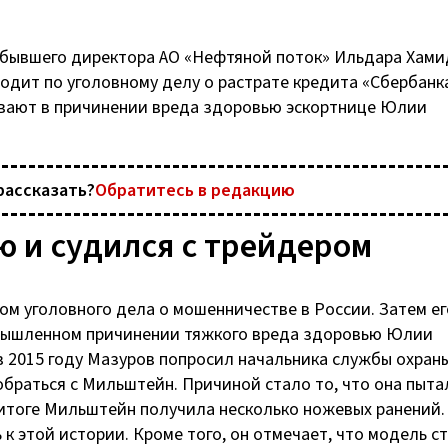
 бывшего директора
АО «Нефтяной поток»
Ильдара Хами
одит по уголовному делу о растрате кредита «Сбербанка
вают в причинении вреда здоровью эскортнице Юлии
рассказать?
Обратитесь в редакцию
ю и судился с трейдером
м уголовного дела о мошенничестве в России. Затем ег
 умышленном причинении тяжкого вреда здоровью Юлии
 2015 году Мазуров попросил начальника службы охран
раться с Мильштейн. Причиной стало то, что она пыта
итоге Мильштейн получила несколько ножевых ранений.
к этой истории. Кроме того, он отмечает, что модель с