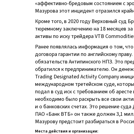
«
аффективно-бредовым
состоянием с эро
Мазурова этот инцидент отразился крайн
Кроме того, в 2020 году Верховный суд 
тюремному заключению на 18 месяцев за 
активы по иску трейдера VTB Commodities 
Ранее появлялась информация о том, что
договора гарантии по английскому праву
обязательств Антипинского НПЗ. Это пре
обратился к предпринимателю. Он денежн
Trading Designated Activity Company ин
международном третейском суде, который
подал в суд иск с требованием об аресте
необходимо было раскрыть все свои акти
и о банковских счетах. Это решение суд
П
АО «Банк ВТБ»
он также должен 3,1 мил
Мазурову предстоит разбираться в Росси
Места действия и организации: