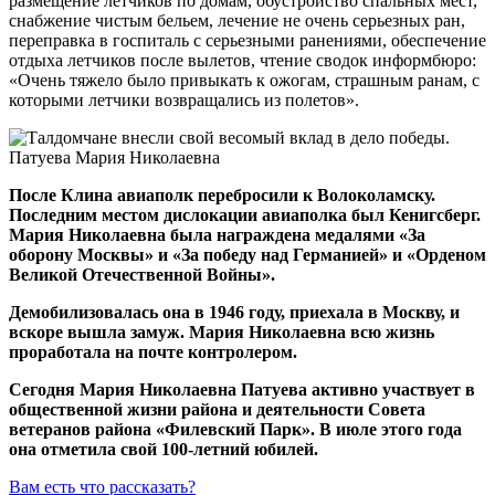
размещение летчиков по домам, обустройство спальных мест,
снабжение чистым бельем, лечение не очень серьезных ран,
переправка в госпиталь с серьезными ранениями, обеспечение
отдыха летчиков после вылетов, чтение сводок информбюро:
«Очень тяжело было привыкать к ожогам, страшным ранам, с
которыми летчики возвращались из полетов».
После Клина авиаполк перебросили к Волоколамску.
Последним местом дислокации авиаполка был Кенигсберг.
Мария Николаевна была награждена медалями «За
оборону Москвы» и «За победу над Германией» и «Орденом
Великой Отечественной Войны».
Демобилизовалась она в 1946 году, приехала в Москву, и
вскоре вышла замуж. Мария Николаевна всю жизнь
проработала на почте контролером.
Сегодня Мария Николаевна Патуева активно участвует в
общественной жизни района и деятельности Совета
ветеранов района «Филевский Парк». В июле этого года
она отметила свой
100-летний
юбилей.
Вам есть что рассказать?