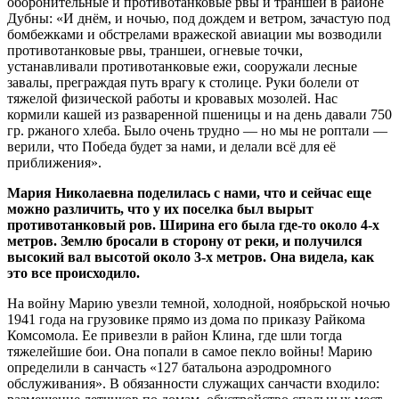
оборонительные и противотанковые рвы и траншеи в районе
Дубны: «И днём, и ночью, под дождем и ветром, зачастую под
бомбежками и обстрелами вражеской авиации мы возводили
противотанковые рвы, траншеи, огневые точки,
устанавливали противотанковые ежи, сооружали лесные
завалы, преграждая путь врагу к столице. Руки болели от
тяжелой физической работы и кровавых мозолей. Нас
кормили кашей из разваренной пшеницы и на день давали 750
гр. ржаного хлеба. Было очень трудно — но мы не роптали —
верили, что Победа будет за нами, и делали всё для её
приближения».
Мария Николаевна поделилась с нами, что и сейчас еще
можно различить, что у их поселка был вырыт
противотанковый ров. Ширина его была
где-то
около
4-х
метров. Землю бросали в сторону от реки, и получился
высокий вал высотой около
3-х
метров. Она видела, как
это все происходило.
На войну Марию увезли темной, холодной, ноябрьской ночью
1941 года на грузовике прямо из дома по приказу Райкома
Комсомола. Ее привезли в район Клина, где шли тогда
тяжелейшие бои. Она попали в самое пекло войны! Марию
определили в санчасть «127 батальона аэродромного
обслуживания». В обязанности служащих санчасти входило: