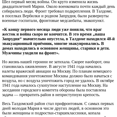
Шел первый месяц войны. Он круто изменила жизнь
двадцатилетней Марии. Около военкомата почти каждый день
собирались люди. Фронт требовал подкрепления. В Талдоме,
в поселках Вербилки и родном Запрудня, были развернуты
военные госпитали, фронтовые медсанбаты, эвакопункт.
«К концу первого месяца люди уже поняли, что враг
жесток и война скоро не кончится. В это время „наша
Запрудня“ значительно опустела, в Талдоме находился
48-й
эвакуационный приёмник, многие эвакуировались. В
домах находились в основном женщины, старики и дети.
Мужчины уходили на фронт».
Но жизнь нашей героини не затихала. Скорее наоборот, она
становилась оживленнее. В августе 1941 года начались
налеты вражеской авиации на Москву. По планам немецкого
командования уничтожение Москвы должно было начаться с
воздуха, но с воздуха уничтожить город не удалось. В октябре
1941 года началось сухопутное наступление на Москву. На
заседании городского комитета обороны была поставлена
задача — превратить район в неприступную крепость.
Весь Талдомский район стал прифронтовым. С самых первых
дней молодая Мария в числе других людей, в основном это
были женщины и
подростки-старшеклассники
, копала