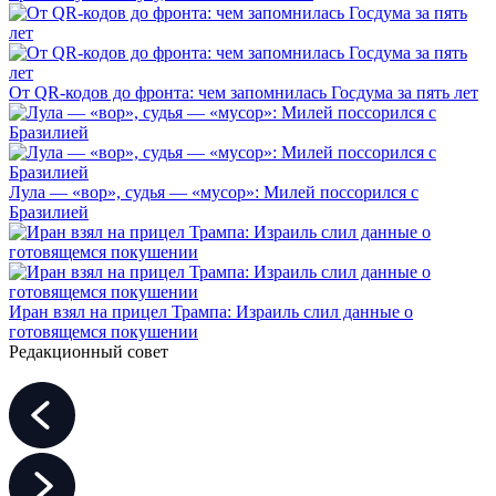
От QR-кодов до фронта: чем запомнилась Госдума за пять лет
Лула — «вор», судья — «мусор»: Милей поссорился с
Бразилией
Иран взял на прицел Трампа: Израиль слил данные о
готовящемся покушении
Редакционный совет