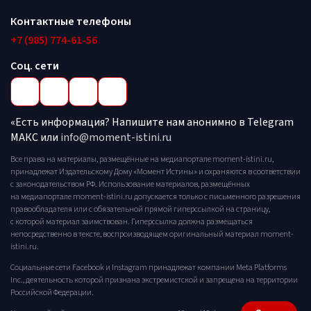
Контактные телефоны
+7 (985) 774-61-56
Соц. сети
«Есть информация? Напишите нам анонимно в Telegram
МАКС или
info@moment-istini.ru
Все права на материалы, размещённые на медиапортале moment-istini.ru,
принадлежат Издательскому Дому «Момент Истины» и охраняются в соответствии
с законодательством РФ. Использование материалов, размещённых
на медиапортале moment-istini.ru допускается только с письменного разрешения
правообладателя или с обязательной прямой гиперссылкой на страницу,
с которой материал заимствован. Гиперссылка должна размещаться
непосредственно в тексте, воспроизводящем оригинальный материал moment-
istini.ru.
Социальные сети Facebook и Instagram принадлежат компании Meta Platforms
Inc., деятельность которой признана экстремистской и запрещена на территории
Российской Федерации.