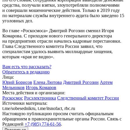
средства, получали взятки, злоупотребляли полномочиями
и совершали мошеннические действия. Только в 2019 году
по материалам службы внутреннего аудита было заведено 15
уголовных дел.
Во главе «Роскосмоса» Дмитрий Рогозин сменил Игоря
Комарова. С приходом нового генерального директора
на предприятиях отрасли начались кадровые перестановки.
Глава Следственного комитета России заявил, что
специалистам удалось выявить миллиардные хищения,
которым «края не видно».
Вам есть что рассказать?
Обратитесь в редакцию
Лица:
Юрий Борисов
Елена Лютова
Дмитрий Рогозин
Артем
Мельников
Игорь Комаров
Места действия и организации:
Роскосмос
Росэлектроника
Следственный комитет России
Источники материала:
t.me/sobesednikru, t.me/itsnofact, rbc.ru
Настоящую публикацию просим считать официальным
обращением в правоохранительные органы России. Связь с
Редакцией
+7 (985) 774-61-56
.
Поделиться