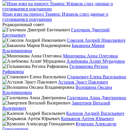
Иран взял на прицел Трампа: Израиль слил данные о
готовящемся покушении
Редакционный совет
Галочкин Дмитрий
Евгеньевич
Соколов Андрей Николаевич
Бакакина Мария
Владимировна
Миненкова Анна Олеговна
Алибекова Асият Мурадовна
Гильманова Регина
Рафиковна
Станкевич Елена Васильевна
Астахов Эраст Павлович
Волошина Оксана
Владимировна
Галочкина Анна Дмитриевна
Завертнев Виталий
Валериевич
Каленов Андрей Васильевич
Кирьянов Артем Юрьевич
Кумохин Александр
Геннадиевич