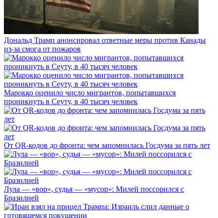
Дональд Трамп анонсировал ответные меры против Канады
из-за смога от пожаров
Марокко оценило число мигрантов, попытавшихся
проникнуть в Сеуту, в 40 тысяч человек
От QR-кодов до фронта: чем запомнилась Госдума за пять лет
Лула — «вор», судья — «мусор»: Милей поссорился с
Бразилией