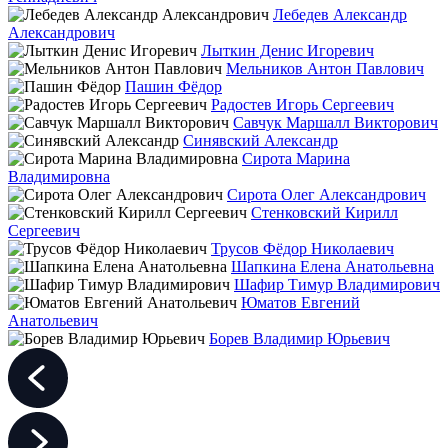
Лебедев Александр
Александрович
Лыткин Денис Игоревич
Мельников Антон Павлович
Пашин Фёдор
Радостев Игорь Сергеевич
Савчук Маршалл Викторович
Синявский Александр
Сирота Марина
Владимировна
Сирота Олег Александрович
Стенковский Кирилл
Сергеевич
Трусов Фёдор Николаевич
Шапкина Елена Анатольевна
Шафир Тимур Владимирович
Юматов Евгений
Анатольевич
Борев Владимир Юрьевич