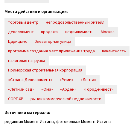
Места действия и организации:
торговый центр
непродовольственный ритейл
девелопмент
продажа
недвижимость
Москва
Царицыно
Элеваторная улица
программа создания мест приложения труда
вакантность
налоговая нагрузка
Приморская строительная корпорация
«Страна Девелопмент»
«Реми»
«Лента»
«Летний сад»
«Ома»
«Арден»
«Город-инвест»
CORE.XP
рынок коммерческой недвижимости
Источники материала:
редакция Момент Истины, фотоколлаж Момент Истины