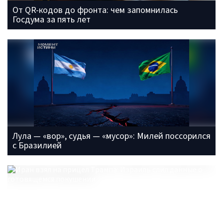
От QR-кодов до фронта: чем запомнилась
Госдума за пять лет
Лула — «вор», судья — «мусор»: Милей поссорился
с Бразилией