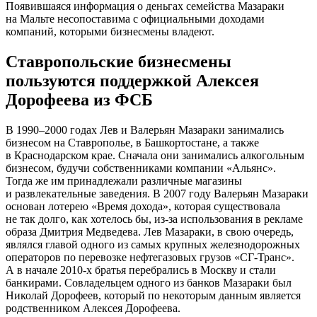
Появившаяся информация о деньгах семейства Мазараки
на Мальте несопоставима с официальными доходами
компаний, которыми бизнесмены владеют.
Ставропольские бизнесмены
пользуются поддержкой Алексея
Дорофеева из ФСБ
В 1990–2000 годах Лев и Валерьян Мазараки занимались
бизнесом на Ставрополье, в Башкортостане, а также
в Краснодарском крае. Сначала они занимались алкогольным
бизнесом, будучи собственниками компании «Альянс».
Тогда же им принадлежали различные магазины
и развлекательные заведения. В 2007 году Валерьян Мазараки
основан лотерею «Время дохода», которая существовала
не так долго, как хотелось бы,
из-за
использования в рекламе
образа Дмитрия Медведева. Лев Мазараки, в свою очередь,
являлся главой одного из самых крупных железнодорожных
операторов по перевозке нефтегазовых грузов
«СГ-Транс»
.
А в начале
2010-х
братья перебрались в Москву и стали
банкирами. Совладельцем одного из банков Мазараки был
Николай Дорофеев, который по некоторым данным является
родственником Алексея Дорофеева.