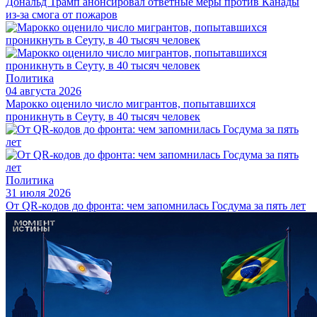
Дональд Трамп анонсировал ответные меры против Канады
из-за смога от пожаров
Политика
04 августа 2026
Марокко оценило число мигрантов, попытавшихся
проникнуть в Сеуту, в 40 тысяч человек
Политика
31 июля 2026
От QR-кодов до фронта: чем запомнилась Госдума за пять лет