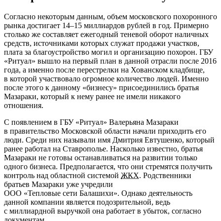
Согласно некоторым данным, объем московского похоронного
рынка достигает 14–15 миллиардов рублей в год. Примерно
столько же составляет ежегодный теневой оборот наличных
средств, источниками которых служат продажи участков,
плата за благоустройство могил и организацию похорон. ГБУ
«Ритуал» вышло на первый план в данной отрасли после 2016
года, а именно после перестрелки на Хованском кладбище,
в которой участвовало огромное количество людей. Именно
после этого к данному «бизнесу» присоединились братья
Мазараки, который к нему ранее не имели никакого
отношения.
С появлением в ГБУ «Ритуал» Валерьяна Мазараки
в правительство Московской области начали приходить его
люди. Среди них называли имя Дмитрия Евтушенко, который
ранее работал на Ставрополье. Насколько известно, братья
Мазараки не готовы останавливаться на развитии только
одного бизнеса. Предполагается, что они стремятся получить
контроль над областной системой
ЖКХ
. Родственники
братьев Мазараки уже учредили
ООО «Тепловые сети Балашихи»
. Однако деятельность
данной компании является подозрительной, ведь
с миллиардной выручкой она работает в убыток, согласно
документам.