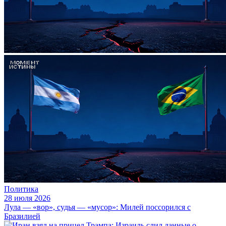
Политика
28 июля 2026
Лула — «вор», судья — «мусор»: Милей поссорился с
Бразилией