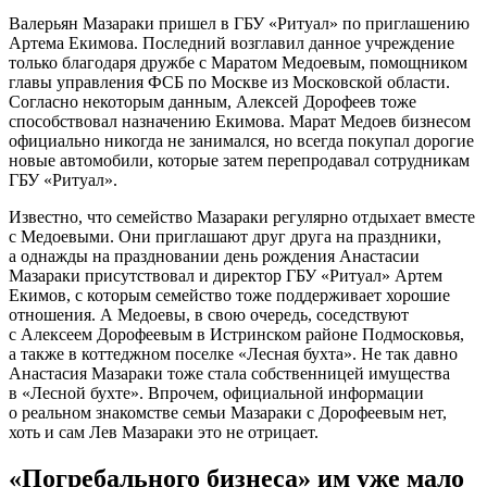
Валерьян Мазараки пришел в ГБУ «Ритуал» по приглашению
Артема Екимова. Последний возглавил данное учреждение
только благодаря дружбе с Маратом Медоевым, помощником
главы управления ФСБ по Москве из Московской области.
Согласно некоторым данным, Алексей Дорофеев тоже
способствовал назначению Екимова. Марат Медоев бизнесом
официально никогда не занимался, но всегда покупал дорогие
новые автомобили, которые затем перепродавал сотрудникам
ГБУ «Ритуал».
Известно, что семейство Мазараки регулярно отдыхает вместе
с Медоевыми. Они приглашают друг друга на праздники,
а однажды на праздновании день рождения Анастасии
Мазараки присутствовал и директор ГБУ «Ритуал» Артем
Екимов, с которым семейство тоже поддерживает хорошие
отношения. А Медоевы, в свою очередь, соседствуют
с Алексеем Дорофеевым в Истринском районе Подмосковья,
а также в коттеджном поселке «Лесная бухта». Не так давно
Анастасия Мазараки тоже стала собственницей имущества
в «Лесной бухте». Впрочем, официальной информации
о реальном знакомстве семьи Мазараки с Дорофеевым нет,
хоть и сам Лев Мазараки это не отрицает.
«Погребального бизнеса» им уже мало