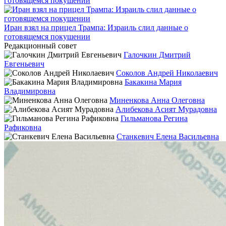
Иран взял на прицел Трампа: Израиль слил данные о
готовящемся покушении
Редакционный совет
Галочкин Дмитрий
Евгеньевич
Соколов Андрей Николаевич
Бакакина Мария
Владимировна
Миненкова Анна Олеговна
Алибекова Асият Мурадовна
Гильманова Регина
Рафиковна
Станкевич Елена Васильевна