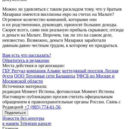
Можно ли удивляться с таким раскладом тому, что у братьев
Мазараки имеются миллионы евро на счетах на Мальте?
Огромное количество компаний, которыми они
и их родственники, руководят, приносят большие доходы.
Скорее всего, сами они реальную прибыль скрывают, отсюда
и деньги на Мальте. Впрочем, так ли это на самом деле,
неизвестно. Возможно, деньги Мазараки заработали
давным-давно
честным трудом, к которому не придраться.
Вам есть что рассказать?
Обратитесь в редакцию
Места действия и организации:
ГБУ Ритуал
компания Альянс
коттеджный поселок Лесная
бухта
ООО Тепловые сети Балашиха
УФСБ по Москве и
Московской области
Источники материала:
редакция Момент Истины, фотоколлаж Момент Истины
Настоящую публикацию просим считать официальным
обращением в правоохранительные органы России. Связь с
Редакцией
+7 (985) 774-61-56
.
Поделиться
Новости без цензуры
в нашем Telegram канале
Главное