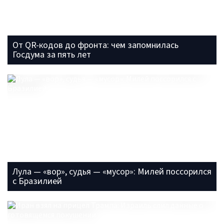
От QR-кодов до фронта: чем запомнилась
Госдума за пять лет
Лула — «вор», судья — «мусор»: Милей поссорился
с Бразилией