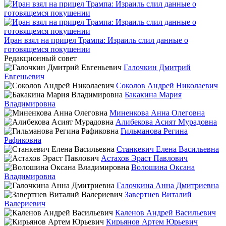
Иран взял на прицел Трампа: Израиль слил данные о
готовящемся покушении
Редакционный совет
Галочкин Дмитрий
Евгеньевич
Соколов Андрей Николаевич
Бакакина Мария
Владимировна
Миненкова Анна Олеговна
Алибекова Асият Мурадовна
Гильманова Регина
Рафиковна
Станкевич Елена Васильевна
Астахов Эраст Павлович
Волошина Оксана
Владимировна
Галочкина Анна Дмитриевна
Завертнев Виталий
Валериевич
Каленов Андрей Васильевич
Кирьянов Артем Юрьевич