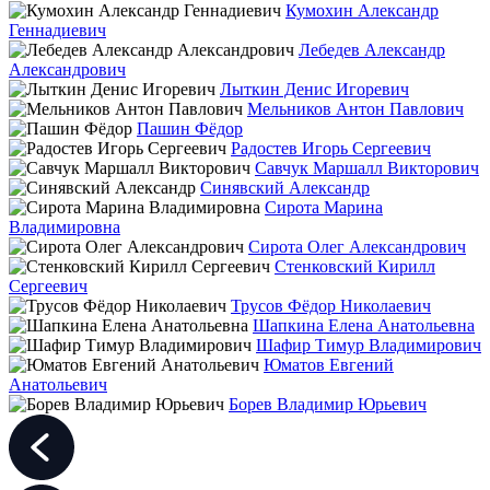
Кумохин Александр
Геннадиевич
Лебедев Александр
Александрович
Лыткин Денис Игоревич
Мельников Антон Павлович
Пашин Фёдор
Радостев Игорь Сергеевич
Савчук Маршалл Викторович
Синявский Александр
Сирота Марина
Владимировна
Сирота Олег Александрович
Стенковский Кирилл
Сергеевич
Трусов Фёдор Николаевич
Шапкина Елена Анатольевна
Шафир Тимур Владимирович
Юматов Евгений
Анатольевич
Борев Владимир Юрьевич