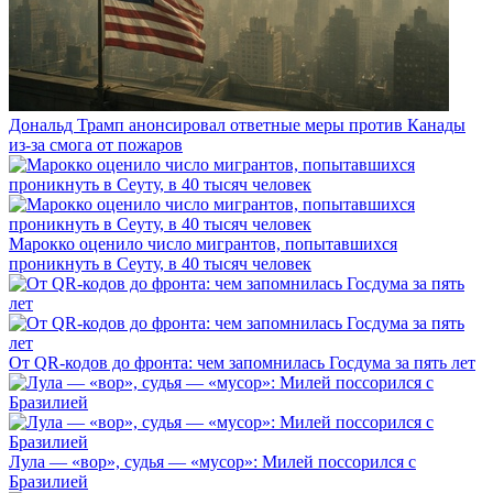
Дональд Трамп анонсировал ответные меры против Канады
из-за смога от пожаров
Марокко оценило число мигрантов, попытавшихся
проникнуть в Сеуту, в 40 тысяч человек
От QR-кодов до фронта: чем запомнилась Госдума за пять лет
Лула — «вор», судья — «мусор»: Милей поссорился с
Бразилией