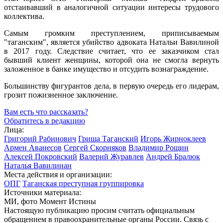
отстаивавший в аналогичной ситуации интересы трудового
коллектива.
Самым громким преступлением, приписываемым
"таганским", является убийство адвоката Натальи Вавилиной
в 2017 году. Следствие считает, что ее заказчиком стал
бывший клиент женщины, которой она не смогла вернуть
заложенное в банке имущество и отсудить вознаграждение.
Большинству фигурантов дела, в первую очередь его лидерам,
грозит пожизненное заключение.
Вам есть что рассказать?
Обратитесь в редакцию
Лица:
Григорий Рабинович
Гриша Таганский
Игорь Жирноклеев
Армен Аванесов
Сергей Скорняков
Владимир Рощин
Алексей Покровский
Валерий Журавлев
Андрей Бралюк
Наталья Вавилинан
Места действия и организации:
ОПГ
Таганская преступная группировка
Источники материала:
МИ, фото Момент Истины
Настоящую публикацию просим считать официальным
обращением в правоохранительные органы России. Связь с