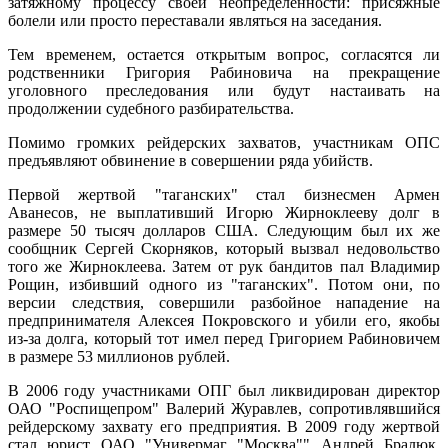
затяжному процессу своей неопределенности: присяжные
болели или просто переставали являться на заседания.
Тем временем, остается открытым вопрос, согласятся ли
родственники Григория Рабиновича на прекращение
уголовного преследования или будут настаивать на
продолжении судебного разбирательства.
Помимо громких рейдерских захватов, участникам ОПС
предъявляют обвинение в совершении ряда убийств.
Первой жертвой "таганских" стал бизнесмен Армен
Аванесов, не выплативший Игорю Жирноклееву долг в
размере 50 тысяч долларов США. Следующим был их же
сообщник Сергей Скорняков, который вызвал недовольство
того же Жирноклеева. Затем от рук бандитов пал Владимир
Рощин, избивший одного из "таганских". Потом они, по
версии следствия, совершили разбойное нападение на
предпринимателя Алексея Покровского и убили его, якобы
из-за долга, который тот имел перед Григорием Рабиновичем
в размере 53 миллионов рублей.
В 2006 году участниками ОПГ был ликвидирован директор
ОАО "Роспищепром" Валерий Журавлев, сопротивлявшийся
рейдерскому захвату его предприятия. В 2009 году жертвой
стал юрист ОАО "Универмаг "Москва"" Андрей Бралюк,