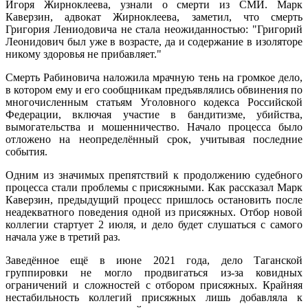
Игоря Жирноклеева, узнали о смерти из СМИ. Марк
Каверзин, адвокат Жирноклеева, заметил, что смерть
Григория Лениодовича не стала неожиданностью: "Григорий
Леонидович был уже в возрасте, да и содержание в изоляторе
никому здоровья не прибавляет."
Смерть Рабиновича наложила мрачную тень на громкое дело,
в котором ему и его сообщникам предъявлялись обвинения по
многочисленным статьям Уголовного кодекса Российской
Федерации, включая участие в бандитизме, убийства,
вымогательства и мошенничество. Начало процесса было
отложено на неопределённый срок, учитывая последние
события.
Одним из значимых препятствий к продолжению судебного
процесса стали проблемы с присяжными. Как рассказал Марк
Каверзин, предыдущий процесс пришлось остановить после
неадекватного поведения одной из присяжных. Отбор новой
коллегии стартует 2 июля, и дело будет слушаться с самого
начала уже в третий раз.
Заведённое ещё в июне 2021 года, дело Таганской
группировки не могло продвигаться из-за ковидных
ограничений и сложностей с отбором присяжных. Крайняя
нестабильность коллегий присяжных лишь добавляла к