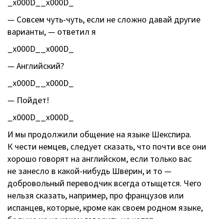
_x000D__x000D_
— Совсем
чуть-чуть
, если не сложно давай другие
варианты, — ответил я
_x000D__x000D_
— Английский?
_x000D__x000D_
— Пойдет!
_x000D__x000D_
И мы продолжили общение на языке Шекспира.
К чести немцев, следует сказать, что почти все они
хорошо говорят на английском, если только вас
не занесло в
какой-нибудь
Шверин, и то —
добровольный переводчик всегда отыщется. Чего
нельзя сказать, например, про французов или
испанцев, которые, кроме как своем родном языке,