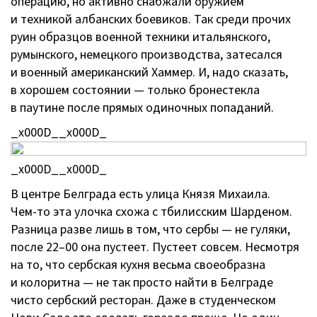
операцию, но активно снабжали оружием
и техникой албанских боевиков. Так среди прочих
руин образцов военной техники итальянского,
румынского, немецкого производства, затесался
и военный американский Хаммер. И, надо сказать,
в хорошем состоянии — только бронестекла
в паутине после прямых одиночных попаданий.
_x000D__x000D_
_x000D__x000D_
В центре Белграда есть улица Князя Михаила.
Чем-то
эта улочка схожа с тбилисским Шарденом.
Разница разве лишь в том, что сербы — не гуляки,
после 22–00 она пустеет. Пустеет совсем. Несмотря
на то, что сербская кухня весьма своеобразна
и колоритна — не так просто найти в Белграде
чисто сербский ресторан. Даже в студенческом