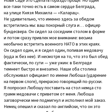
Нови Саде это сделать гораздо проще. Но один
все-таки
точно есть в самом сердце Белграда,
на улице Князя Михаила — «Каларац».
Не удивительно, что именно здесь за обедом
встретились мы: ваш покорный слуга и… офицер
бундесвера. Он сидел за соседним столом в форме
и потом сразу привлек мое внимание: весьма
необычно встретить военного НАТО в этих краях.
Он сидел один, и я сидел один, попивая медовачу
(куда ж без нее). И несмотря на то, что это был обед
фактически, по сути — уже ужин: в Белграде
темнеет быстро и внезапно. Наши оба столика
обслуживал официант по имени Любоша (ударение
на первом слоге), прекрасно говорящий
по-русски
.
Я попросил Любошу поставить на стол немца сто
грамм медовачи с приветом от меня. Любоша
заговорчески мне подмигнул и исполнил мой заказ.
Немец опешил и сказал
по-английски
, что он это