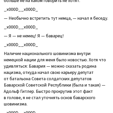
больше не на каком говорить не хотят.
_x000D__x000D_
— Необычно встретить тут немца, — начал я беседу.
_x000D__x000D_
— Я — не немец! Я — баварец!
_x000D__x000D_
Наличие национального шовинизма внутри
немецкой нации для меня было новостью. Хотя что
удивляться: Бавария — можно сказать родина
нацизма, откуда начал свою карьеру депутат
от батальона Совета солдатских депутатов
Баварской Советской Республики (была и такая) —
Адольф Гитлер. Быстро прокрутив этот факт
в голове, я не стал уточнять основ баварского
шовинизма.
_x000D__x000D_