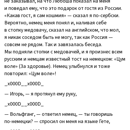
не заказывал, на что Любоша показал на меня
и поведал ему, что это подарок от гостя из России.
«Какав гост, я сам кошмия» — сказал я
по-сербски
.
Вероятно, немец меня понял и, наливая себе
в стопку медовачу, сказал на английском, что мол,
я никак соседом быть не могу, так как Россия —
совсем не рядом. Так и завязалась беседа.
Мы подняли стопки с медовачей, и я произнес всем
русским и немцам известный тост на немецком: «Цум
воле» (За здоровье). Немец улыбнулся и тоже
повторил: «Цум воле»!
_x000D__x000D_
— Игорь, — я протянул ему руку,
_x000D__x000D_
— Вольфганг, — ответил немец, — ты говоришь
по-немецки
? — спросил он меня на языке Гете,