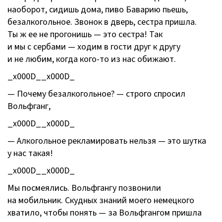
наоборот, сидишь дома, пиво Баварию пьешь,
безалкогольное. Звонок в дверь, сестра пришла.
Ты ж ее не прогонишь — это сестра! Так
и мы с сербами — ходим в гости друг к другу
и не любим, когда
кого-то
из нас обижают.
_x000D__x000D_
— Почему безалкогольное? — строго спросил
Вольфганг,
_x000D__x000D_
— Алкогольное рекламировать нельзя — это шутка
у нас такая!
_x000D__x000D_
Мы посмеялись. Вольфгангу позвонили
на мобильник. Скудных знаний моего немецкого
хватило, чтобы понять — за Вольфгангом пришла