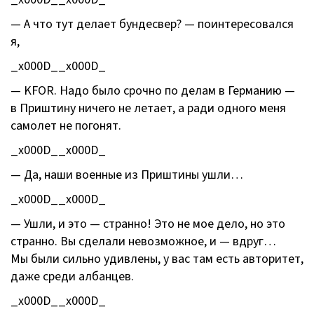
— А что тут делает бундесвер? — поинтересовался
я,
_x000D__x000D_
— KFOR. Надо было срочно по делам в Германию —
в Приштину ничего не летает, а ради одного меня
самолет не погонят.
_x000D__x000D_
— Да, наши военные из Приштины ушли…
_x000D__x000D_
— Ушли, и это — странно! Это не мое дело, но это
странно. Вы сделали невозможное, и — вдруг…
Мы были сильно удивлены, у вас там есть авторитет,
даже среди албанцев.
_x000D__x000D_