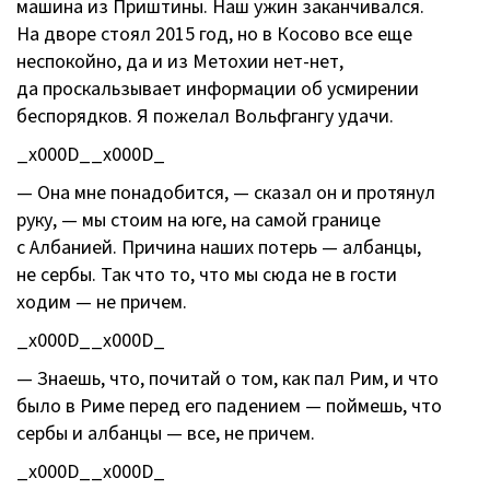
машина из Приштины. Наш ужин заканчивался.
На дворе стоял 2015 год, но в Косово все еще
неспокойно, да и из Метохии
нет-нет
,
да проскальзывает информации об усмирении
беспорядков. Я пожелал Вольфгангу удачи.
_x000D__x000D_
— Она мне понадобится, — сказал он и протянул
руку, — мы стоим на юге, на самой границе
с Албанией. Причина наших потерь — албанцы,
не сербы. Так что то, что мы сюда не в гости
ходим — не причем.
_x000D__x000D_
— Знаешь, что, почитай о том, как пал Рим, и что
было в Риме перед его падением — поймешь, что
сербы и албанцы — все, не причем.
_x000D__x000D_