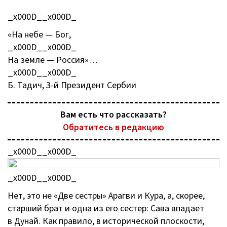
_x000D__x000D_
«На небе — Бог,
_x000D__x000D_
На земле — Россия»…
_x000D__x000D_
Б. Тадич,
3-й
Президент Сербии
Вам есть что рассказать?
Обратитесь в редакцию
_x000D__x000D_
_x000D__x000D_
Нет, это не «Две сестры» Арагви и Кура, а, скорее,
старший брат и одна из его сестер: Сава впадает
в Дунай. Как правило, в исторической плоскости,