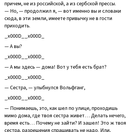
причем, не из российской, а из сербской прессы.
— Но, — продолжил я, — вот именно вы и словаки
сюда, в эти земли, имеете привычку не в гости
приходить.
_x000D__x000D_
— А вы?
_x000D__x000D_
— А мы здесь — дома! Вот у тебя есть брат?
_x000D__x000D_
— Сестра, — улыбнулся Вольфганг,
_x000D__x000D_
— Понимаешь, это, как шел по улице, проходишь
мимо дома, где твоя сестра живет… Делать нечего,
время есть… Почему не зайти? И зашел! Это ж твоя
сестра, разрешения спрашивать не надо. Или,