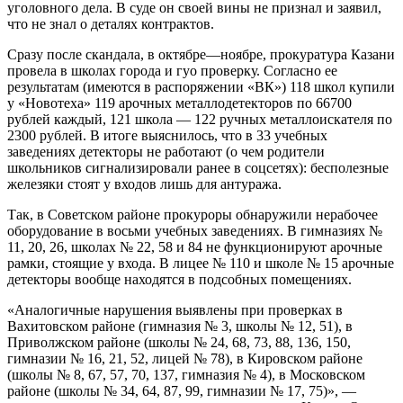
уголовного дела. В суде он своей вины не признал и заявил,
что не знал о деталях контрактов.
Сразу после скандала, в октябре—ноябре, прокуратура Казани
провела в школах города и гуо проверку. Согласно ее
результатам (имеются в распоряжении «ВК») 118 школ купили
у «Новотеха» 119 арочных металлодетекторов по 66700
рублей каждый, 121 школа — 122 ручных металлоискателя по
2300 рублей. В итоге выяснилось, что в 33 учебных
заведениях детекторы не работают (о чем родители
школьников сигнализировали ранее в соцсетях): бесполезные
железяки стоят у входов лишь для антуража.
Так, в Советском районе прокуроры обнаружили нерабочее
оборудование в восьми учебных заведениях. В гимназиях №
11, 20, 26, школах № 22, 58 и 84 не функционируют арочные
рамки, стоящие у входа. В лицее № 110 и школе № 15 арочные
детекторы вообще находятся в подсобных помещениях.
«Аналогичные нарушения выявлены при проверках в
Вахитовском районе (гимназия № 3, школы № 12, 51), в
Приволжском районе (школы № 24, 68, 73, 88, 136, 150,
гимназии № 16, 21, 52, лицей № 78), в Кировском районе
(школы № 8, 67, 57, 70, 137, гимназия № 4), в Московском
районе (школы № 34, 64, 87, 99, гимназии № 17, 75)», —