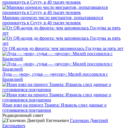
Марокко оценило число мигрантов, попытавшихся
проникнуть в Сеуту, в 40 тысяч человек
От QR-кодов до фронта: чем запомнилась Госдума за пять лет
Лула — «вор», судья — «мусор»: Милей поссорился с
Бразилией
Иран взял на прицел Трампа: Израиль слил данные о
готовящемся покушении
Редакционный совет
Галочкин Дмитрий
Евгеньевич