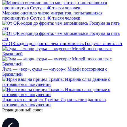
Марокко оценило число мигрантов, попытавшихся
проникнуть в Сеуту, в 40 тысяч человек
От QR-кодов до фронта: чем запомнилась Госдума за пять лет
Лула — «вор», судья — «мусор»: Милей поссорился с
Бразилией
Иран взял на прицел Трампа: Израиль слил данные о
готовящемся покушении
Редакционный совет