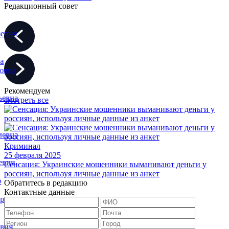
Редакционный совет
евич
а
овна
Рекомендуем
евна
смотреть все
евна
Криминал
25 февраля 2025
вич
Сенсация: Украинские мошенники выманивают деньги у
россиян, используя личные данные из анкет
Обратитесь в редакцию
Контактные данные
р
вич