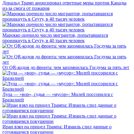
Дональд Трамп анонсировал ответные меры против Канады
из-за смога от пожаров
Марокко оценило число мигрантов, попытавшихся
проникнуть в Сеуту, в 40 тысяч человек
От QR-кодов до фронта: чем запомнилась Госдума за пять лет
Лула — «вор», судья — «мусор»: Милей поссорился с
Бразилией
Иран взял на прицел Трампа: Израиль слил данные о
готовящемся покушении