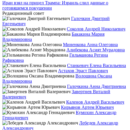
Иран взял на прицел Трампа: Израиль слил данные о
готовящемся покушении
Редакционный совет
Галочкин Дмитрий
Евгеньевич
Соколов Андрей Николаевич
Бакакина Мария
Владимировна
Миненкова Анна Олеговна
Алибекова Асият Мурадовна
Гильманова Регина
Рафиковна
Станкевич Елена Васильевна
Астахов Эраст Павлович
Волошина Оксана
Владимировна
Галочкина Анна Дмитриевна
Завертнев Виталий
Валериевич
Каленов Андрей Васильевич
Кирьянов Артем Юрьевич
Кумохин Александр
Геннадиевич
Лебедев Александр
Александрович