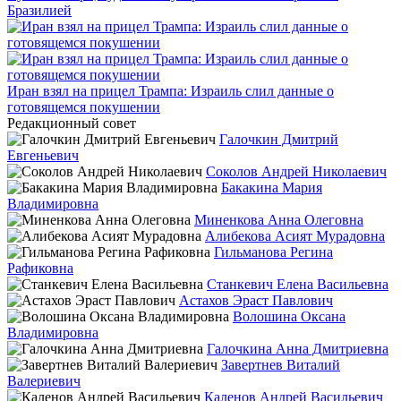
Бразилией
Иран взял на прицел Трампа: Израиль слил данные о
готовящемся покушении
Редакционный совет
Галочкин Дмитрий
Евгеньевич
Соколов Андрей Николаевич
Бакакина Мария
Владимировна
Миненкова Анна Олеговна
Алибекова Асият Мурадовна
Гильманова Регина
Рафиковна
Станкевич Елена Васильевна
Астахов Эраст Павлович
Волошина Оксана
Владимировна
Галочкина Анна Дмитриевна
Завертнев Виталий
Валериевич
Каленов Андрей Васильевич