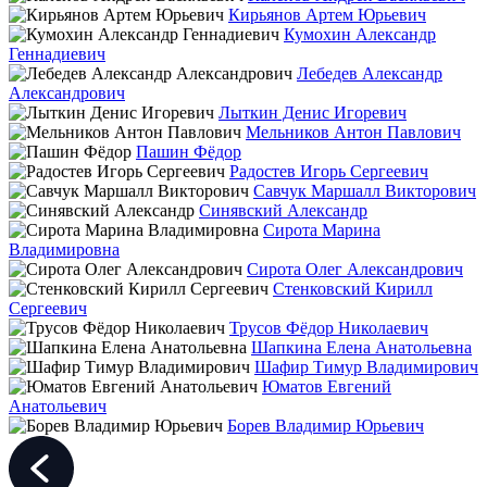
Кирьянов Артем Юрьевич
Кумохин Александр
Геннадиевич
Лебедев Александр
Александрович
Лыткин Денис Игоревич
Мельников Антон Павлович
Пашин Фёдор
Радостев Игорь Сергеевич
Савчук Маршалл Викторович
Синявский Александр
Сирота Марина
Владимировна
Сирота Олег Александрович
Стенковский Кирилл
Сергеевич
Трусов Фёдор Николаевич
Шапкина Елена Анатольевна
Шафир Тимур Владимирович
Юматов Евгений
Анатольевич
Борев Владимир Юрьевич