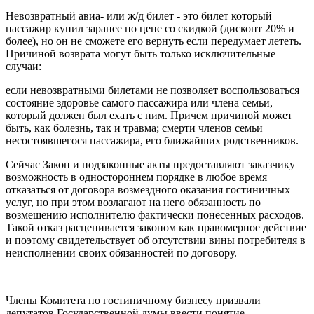
Невозвратный авиа- или ж/д билет - это билет который
пассажир купил заранее по цене со скидкой (дисконт 20% и
более), но он не сможете его вернуть если передумает лететь.
Причиной возврата могут быть только исключительные
случаи:
если невозвратными билетами не позволяет воспользоваться
состояние здоровье самого пассажира или члена семьи,
который должен был ехать с ним. Причем причиной может
быть, как болезнь, так и травма; смерти членов семьи
несостоявшегося пассажира, его ближайших родственников.
Сейчас Закон и подзаконные акты предоставляют заказчику
возможность в одностороннем порядке в любое время
отказаться от договора возмездного оказания гостиничных
услуг, но при этом возлагают на него обязанность по
возмещению исполнителю фактически понесенных расходов.
Такой отказ расценивается законом как правомерное действие
и поэтому свидетельствует об отсутствии вины потребителя в
неисполнении своих обязанностей по договору.
Члены Комитета по гостиничному бизнесу призвали
депутатов Государственной думы ввести понятие