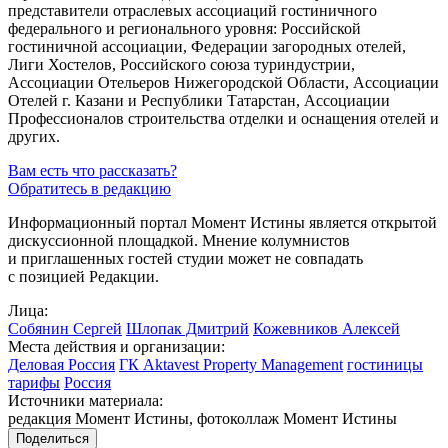
представители отраслевых ассоциаций гостиничного
федерального и регионального уровня: Российской
гостиничной ассоциации, Федерации загородных отелей,
Лиги Хостелов, Российского союза туриндустрии,
Ассоциации Отельеров Нижегородской Области, Ассоциации
Отелей г. Казани и Республики Татарстан, Ассоциации
Профессионалов строительства отделки и оснащения отелей и
других.
Вам есть что рассказать?
Обратитесь в редакцию
Информационный портал Момент Истины является открытой
дискуссионной площадкой. Мнение колумнистов
и приглашенных гостей студии может не совпадать
с позицией Редакции.
Лица:
Собянин Сергей
Шлопак Дмитрий
Кожевников Алексей
Места действия и организации:
Деловая Россия
ГК Aktavest Property Management
гостиницы
тарифы
Россия
Источники материала:
редакция Момент Истины, фотоколлаж Момент Истины
Поделиться