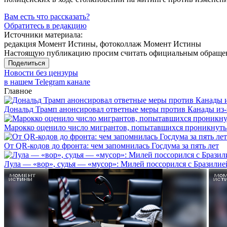
Вам есть что рассказать?
Обратитесь в редакцию
Источники материала:
редакция Момент Истины, фотоколлаж Момент Истины
Настоящую публикацию просим считать официальным обращени
Поделиться
Новости без цензуры
в нашем Telegram канале
Главное
Дональд Трамп анонсировал ответные меры против Канады из-
Марокко оценило число мигрантов, попытавшихся проникнуть в
От QR-кодов до фронта: чем запомнилась Госдума за пять лет
Лула — «вор», судья — «мусор»: Милей поссорился с Бразилие