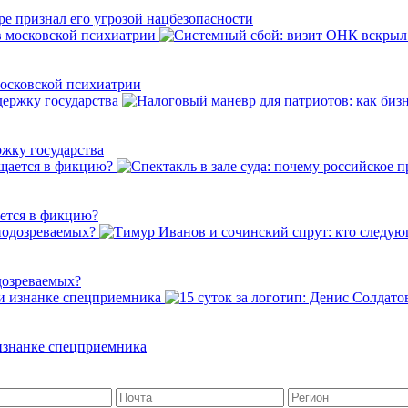
е признал его угрозой нацбезопасности
осковской психиатрии
ржку государства
ается в фикцию?
дозреваемых?
 изнанке спецприемника