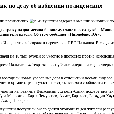
к по делу об избиении полицейских
од стражу на два месяца бывшему главе
пресс-службы
Минист
ставителя власти. Об этом сообщает
«Интерфакс-Юг»
.
и в Ингушетии 4 февраля и перевезли в ИВС Нальчика. В его до
вали на 10 тыс. рублей за участие в протестах против изменени
 кроме Нальгиева 4 февраля в республике задержали еще четвер
ы возбудили новые уголовные дела в отношении восьми лидеров 
е в организации и участии экстремистского сообщества (ст. 282
ушетии направила в Верховный суд республики исковое заявлен
са Мальсагов, Барах Чемурзиев, Ахмед Барахоев, Багаудин Хаут
 Ахмед Погоров.
Ингушетии поступили около десяти уголовных дел жителей респ
 регионального закона «О референдуме» 27 марта 2019 года в М