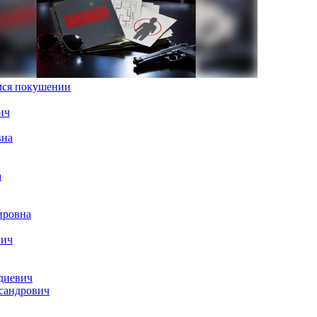
емся покушении
ич
вна
а
ировна
вич
диевич
сандрович