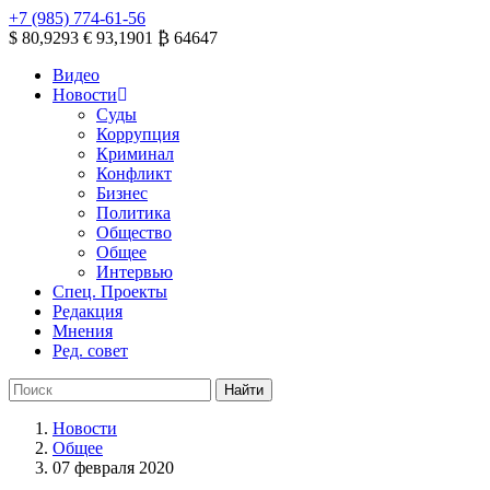
+7 (985) 774-61-56
$ 80,9293
€ 93,1901
₿ 64647
Видео
Новости
Суды
Коррупция
Криминал
Конфликт
Бизнес
Политика
Общество
Общее
Интервью
Спец. Проекты
Редакция
Мнения
Ред. совет
Новости
Общее
07 февраля 2020