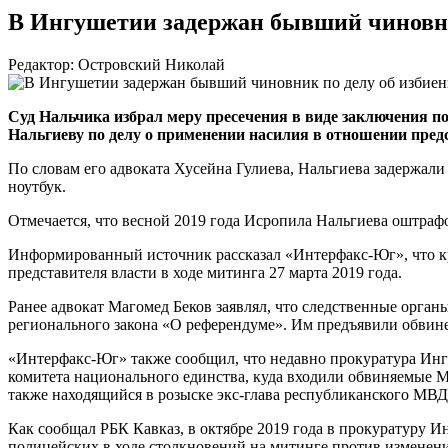
В Ингушетии задержан бывший чиновни
Редактор: Островский Николай
Суд Нальчика избрал меру пресечения в виде заключения п
Нальгиеву по делу о применении насилия в отношении пред
По словам его адвоката Хусейна Гулиева, Нальгиева задержал
ноутбук.
Отмечается, что весной 2019 года Исропила Нальгиева оштрафо
Информированный источник рассказал
«Интерфакс-Юг»
, что
представителя власти в ходе митинга 27 марта 2019 года.
Ранее адвокат Магомед Беков заявлял, что следственные орган
регионального закона «О референдуме». Им предъявили обвинени
«Интерфакс-Юг»
также сообщил, что недавно прокуратура Инг
комитета национального единства, куда входили обвиняемые Му
также находящийся в розыске
экс-глава
республиканского МВД
Как сообщал РБК Кавказ, в октябре 2019 года в прокуратуру 
полицейских в ходе столкновений на митинге против изменения