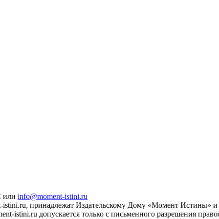
С или
info@moment-istini.ru
istini.ru, принадлежат Издательскому Дому «Момент Истины» и 
t-istini.ru допускается только с письменного разрешения прав