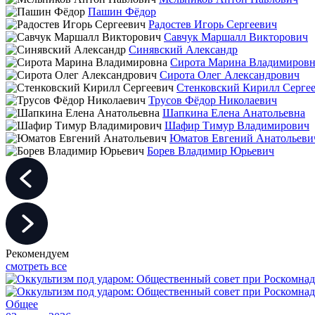
Пашин Фёдор
Радостев Игорь Сергеевич
Савчук Маршалл Викторович
Синявский Александр
Сирота Марина Владимировн
Сирота Олег Александрович
Стенковский Кирилл Серге
Трусов Фёдор Николаевич
Шапкина Елена Анатольевна
Шафир Тимур Владимирович
Юматов Евгений Анатольеви
Борев Владимир Юрьевич
Рекомендуем
смотреть все
Общее