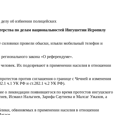
ерства по делам национальностей Ингушетии Исропилу
ме силовики провели обыски, изъяли мобильный телефон и
я регионального закона «О референдуме».
ых человек. Их подозревают в применении насилия в отношении
протестов против соглашения о границе с Чечней и изменения
.1 ч.1 УК РФ и ст.282.1 ч.2 УК РФ).
ие о ликвидации появившегося по время протестов ингушского
иев, Исмаил Нальгиев, Зарифа Саутиева и Малсаг Ужахов, а
ублики, обвиняемых в применении насилия в отношении
агасе.