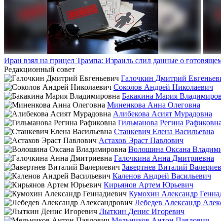
Иран взял на прицел Трампа: Израиль слил данные о готовящ
Редакционный совет
Галочкин Дмитрий Евгеньев
Соколов Андрей Николаевич
Бакакина Мария Владимиро
Миненкова Анна Олеговна
Алибекова Асият Мурадовна
Гильманова Регина Рафиковн
Станкевич Елена Васильевна
Астахов Эраст Павлович
Волошина Оксана Владим
Галочкина Анна Дмитриевна
Завертнев Виталий Валерие
Каленов Андрей Васильевич
Кирьянов Артем Юрьевич
Кумохин Александр Генна
Лебедев Александр Алек
Лыткин Денис Игоревич
Мельников Антон Павлович