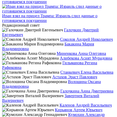
Иран взял на прицел Трампа: Израиль слил данные о
готовящемся покушении
Редакционный совет
Галочкин Дмитрий
Евгеньевич
Соколов Андрей Николаевич
Бакакина Мария
Владимировна
Миненкова Анна Олеговна
Алибекова Асият Мурадовна
Гильманова Регина
Рафиковна
Станкевич Елена Васильевна
Астахов Эраст Павлович
Волошина Оксана
Владимировна
Галочкина Анна Дмитриевна
Завертнев Виталий
Валериевич
Каленов Андрей Васильевич
Кирьянов Артем Юрьевич
Кумохин Александр