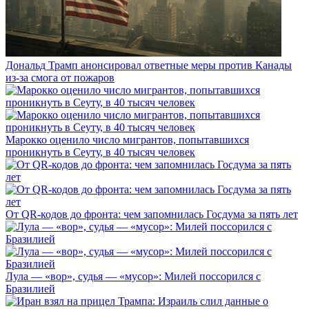
Дональд Трамп анонсировал ответные меры против Канады
из-за смога от пожаров
Марокко оценило число мигрантов, попытавшихся
проникнуть в Сеуту, в 40 тысяч человек
От QR-кодов до фронта: чем запомнилась Госдума за пять лет
Лула — «вор», судья — «мусор»: Милей поссорился с
Бразилией