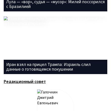
Лула — «вор», судья — «мусор»: Милей поссорился
с Бразилией
Иран взял на прицел Трампа: Израиль слил
данные о готовящемся покушении
Редакционный совет