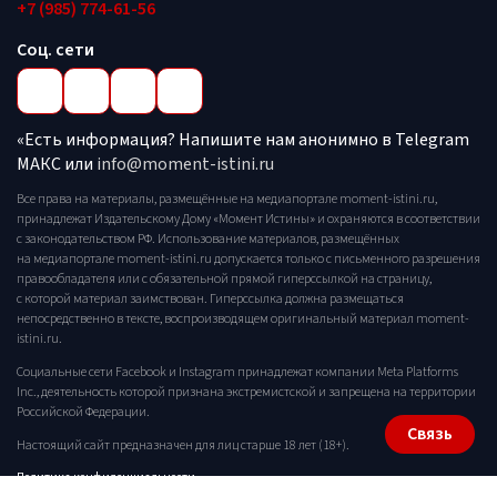
+7 (985) 774-61-56
Соц. сети
«Есть информация? Напишите нам анонимно в Telegram
МАКС или
info@moment-istini.ru
Все права на материалы, размещённые на медиапортале moment-istini.ru,
принадлежат Издательскому Дому «Момент Истины» и охраняются в соответствии
с законодательством РФ. Использование материалов, размещённых
на медиапортале moment-istini.ru допускается только с письменного разрешения
правообладателя или с обязательной прямой гиперссылкой на страницу,
с которой материал заимствован. Гиперссылка должна размещаться
непосредственно в тексте, воспроизводящем оригинальный материал moment-
istini.ru.
Социальные сети Facebook и Instagram принадлежат компании Meta Platforms
Inc., деятельность которой признана экстремистской и запрещена на территории
Российской Федерации.
Связь
Настоящий сайт предназначен для лиц старше 18 лет (18+).
Политика конфиденциальности