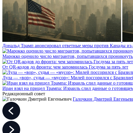
Дональд Трамп анонсировал ответные меры против Канады из-
Марокко оценило число мигрантов, попытавшихся проникнуть в
От QR-кодов до фронта: чем запомнилась Госдума за пять лет
Лула — «вор», судья — «мусор»: Милей поссорился с Бразилие
Иран взял на прицел Трампа: Израиль слил данные о готовящ
Редакционный совет
Галочкин Дмитрий Евгеньев