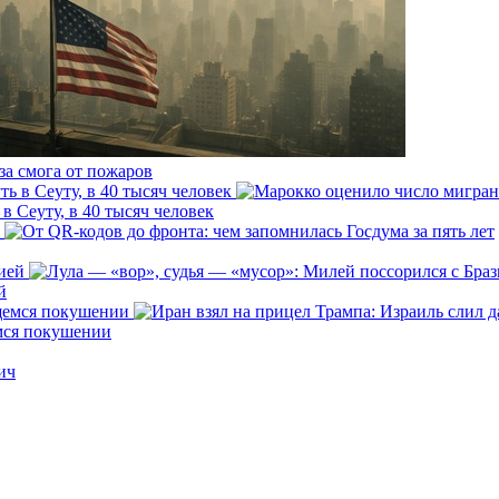
за смога от пожаров
 Сеуту, в 40 тысяч человек
й
емся покушении
ич