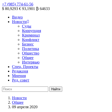
+7 (985) 774-61-56
$ 80,9293
€ 93,1901
₿ 64633
Видео
Новости
Суды
Коррупция
Криминал
Конфликт
Бизнес
Политика
Общество
Общее
Интервью
Спец. Проекты
Редакция
Мнения
Ред. совет
Новости
Общее
09 апреля 2020