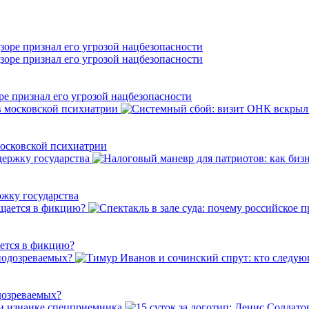
е признал его угрозой нацбезопасности
осковской психиатрии
ржку государства
ается в фикцию?
дозреваемых?