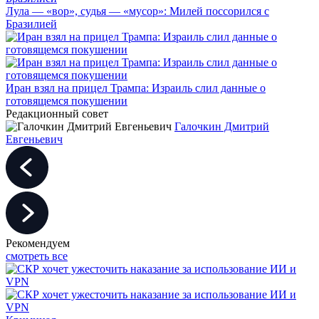
Лула — «вор», судья — «мусор»: Милей поссорился с
Бразилией
Иран взял на прицел Трампа: Израиль слил данные о
готовящемся покушении
Редакционный совет
Галочкин Дмитрий
Евгеньевич
Рекомендуем
смотреть все