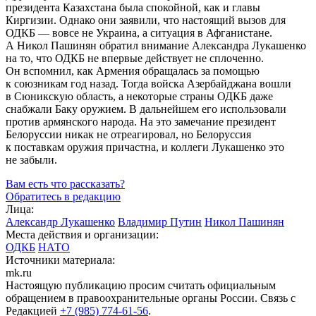
президента Казахстана была спокойной, как и главы
Киргизии. Однако они заявили, что настоящий вызов для
ОДКБ — вовсе не Украина, а ситуация в Афганистане.
А Никол Пашинян обратил внимание Александра Лукашенко
на то, что ОДКБ не впервые действует не сплоченно.
Он вспомнил, как Армения обращалась за помощью
к союзникам год назад. Тогда войска Азербайджана вошли
в Сюникскую область, а некоторые страны ОДКБ даже
снабжали Баку оружием. В дальнейшем его использовали
против армянского народа. На это замечание президент
Белоруссии никак не отреагировал, но Белоруссия
к поставкам оружия причастна, и коллеги Лукашенко это
не забыли.
Вам есть что рассказать?
Обратитесь в редакцию
Лица:
Александр Лукашенко
Владимир Путин
Никол Пашинян
Места действия и организации:
ОДКБ
НАТО
Источники материала:
mk.ru
Настоящую публикацию просим считать официальным
обращением в правоохранительные органы России. Связь с
Редакцией
+7 (985) 774-61-56
.