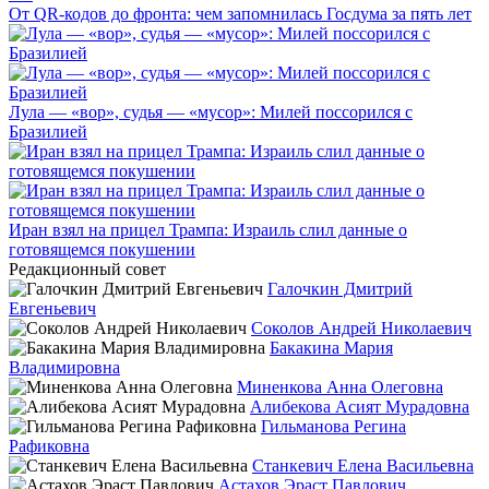
От QR-кодов до фронта: чем запомнилась Госдума за пять лет
Лула — «вор», судья — «мусор»: Милей поссорился с
Бразилией
Иран взял на прицел Трампа: Израиль слил данные о
готовящемся покушении
Редакционный совет
Галочкин Дмитрий
Евгеньевич
Соколов Андрей Николаевич
Бакакина Мария
Владимировна
Миненкова Анна Олеговна
Алибекова Асият Мурадовна
Гильманова Регина
Рафиковна
Станкевич Елена Васильевна
Астахов Эраст Павлович