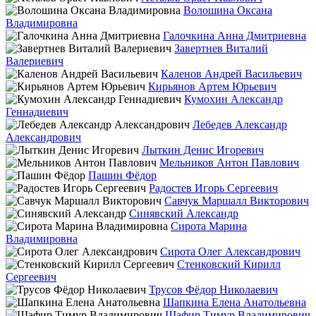
Волошина Оксана
Владимировна
Галочкина Анна Дмитриевна
Завертнев Виталий
Валериевич
Каленов Андрей Васильевич
Кирьянов Артем Юрьевич
Кумохин Александр
Геннадиевич
Лебедев Александр
Александрович
Лыткин Денис Игоревич
Мельников Антон Павлович
Пашин Фёдор
Радостев Игорь Сергеевич
Савчук Маршалл Викторович
Синявский Александр
Сирота Марина
Владимировна
Сирота Олег Александрович
Стенковский Кирилл
Сергеевич
Трусов Фёдор Николаевич
Шапкина Елена Анатольевна
Шафир Тимур Владимирович