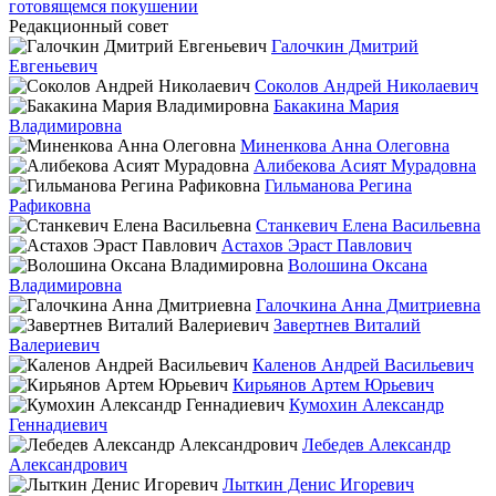
готовящемся покушении
Редакционный совет
Галочкин Дмитрий
Евгеньевич
Соколов Андрей Николаевич
Бакакина Мария
Владимировна
Миненкова Анна Олеговна
Алибекова Асият Мурадовна
Гильманова Регина
Рафиковна
Станкевич Елена Васильевна
Астахов Эраст Павлович
Волошина Оксана
Владимировна
Галочкина Анна Дмитриевна
Завертнев Виталий
Валериевич
Каленов Андрей Васильевич
Кирьянов Артем Юрьевич
Кумохин Александр
Геннадиевич
Лебедев Александр
Александрович
Лыткин Денис Игоревич