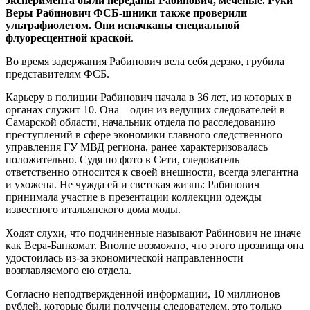
эксперимента были переданы Рабинович, меченые. Руки
Веры Рабинович ФСБ-шники также проверили
ультрафиолетом. Они испачканы специальной
флуоресцентной краской
.
Во время задержания Рабинович вела себя дерзко, грубила
представителям ФСБ.
Карьеру в полиции Рабинович начала в 36 лет, из которых в
органах служит 10. Она – один из ведущих следователей в
Самарской области, начальник отдела по расследованию
преступлений в сфере экономики главного следственного
управления ГУ МВД региона, ранее характеризовалась
положительно. Судя по фото в Сети, следователь
ответственно относится к своей внешности, всегда элегантна
и ухожена. Не чужда ей и светская жизнь: Рабинович
принимала участие в презентации коллекции одежды
известного итальянского дома моды.
Ходят слухи, что подчиненные называют Рабинович не иначе
как Вера-Банкомат. Вполне возможно, что этого прозвища она
удостоилась из-за экономической направленности
возглавляемого ею отдела.
Согласно неподтвержденной информации, 10 миллионов
рублей, которые были получены следователем, это только