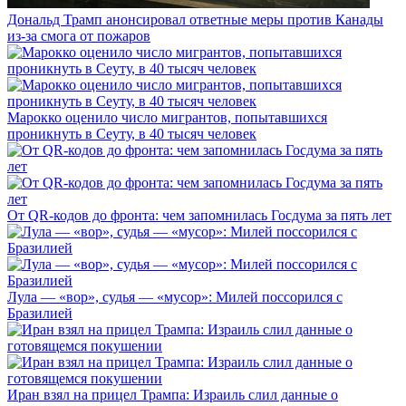
Дональд Трамп анонсировал ответные меры против Канады
из-за смога от пожаров
Марокко оценило число мигрантов, попытавшихся
проникнуть в Сеуту, в 40 тысяч человек
От QR-кодов до фронта: чем запомнилась Госдума за пять лет
Лула — «вор», судья — «мусор»: Милей поссорился с
Бразилией
Иран взял на прицел Трампа: Израиль слил данные о