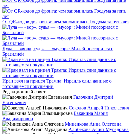
От QR-кодов до фронта: чем запомнилась Госдума за пять лет
Лула — «вор», судья — «мусор»: Милей поссорился с
Бразилией
Иран взял на прицел Трампа: Израиль слил данные о
готовящемся покушении
Редакционный совет
Галочкин Дмитрий
Евгеньевич
Соколов Андрей Николаевич
Бакакина Мария
Владимировна
Миненкова Анна Олеговна
Алибекова Асият Мурадовна