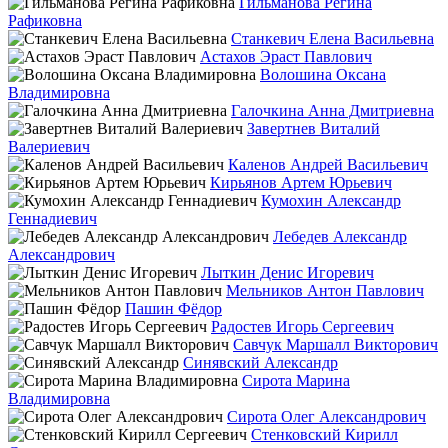
Гильманова Регина
Рафиковна
Станкевич Елена Васильевна
Астахов Эраст Павлович
Волошина Оксана
Владимировна
Галочкина Анна Дмитриевна
Завертнев Виталий
Валериевич
Каленов Андрей Васильевич
Кирьянов Артем Юрьевич
Кумохин Александр
Геннадиевич
Лебедев Александр
Александрович
Лыткин Денис Игоревич
Мельников Антон Павлович
Пашин Фёдор
Радостев Игорь Сергеевич
Савчук Маршалл Викторович
Синявский Александр
Сирота Марина
Владимировна
Сирота Олег Александрович
Стенковский Кирилл