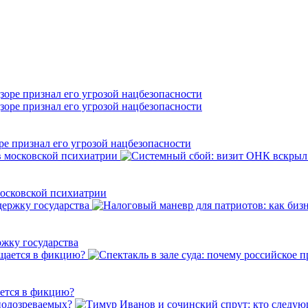
е признал его угрозой нацбезопасности
осковской психиатрии
ржку государства
ается в фикцию?