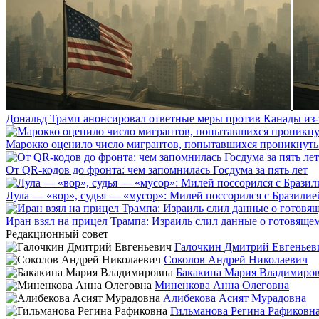
Дональд Трамп анонсировал ответные меры против Канады из-
Марокко оценило число мигрантов, попытавшихся проникнуть в
От QR-кодов до фронта: чем запомнилась Госдума за пять лет
Лула — «вор», судья — «мусор»: Милей поссорился с Бразилие
Иран взял на прицел Трампа: Израиль слил данные о готовящ
Редакционный совет
Галочкин Дмитрий Евгеньев
Соколов Андрей Николаевич
Бакакина Мария Владимиро
Миненкова Анна Олеговна
Алибекова Асият Мурадовна
Гильманова Регина Рафиковн