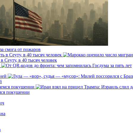
за смога от пожаров
 Сеуту, в 40 тысяч человек
й
емся покушении
ич
вна
а