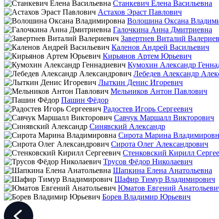
Станкевич Елена Васильевна
Астахов Эраст Павлович
Волошина Оксана Владим
Галочкина Анна Дмитриевна
Завертнев Виталий Валерие
Каленов Андрей Васильевич
Кирьянов Артем Юрьевич
Кумохин Александр Генна
Лебедев Александр Алек
Лыткин Денис Игоревич
Мельников Антон Павлович
Пашин Фёдор
Радостев Игорь Сергеевич
Савчук Маршалл Викторович
Синявский Александр
Сирота Марина Владимировн
Сирота Олег Александрович
Стенковский Кирилл Серге
Трусов Фёдор Николаевич
Шапкина Елена Анатольевна
Шафир Тимур Владимирович
Юматов Евгений Анатольеви
Борев Владимир Юрьевич