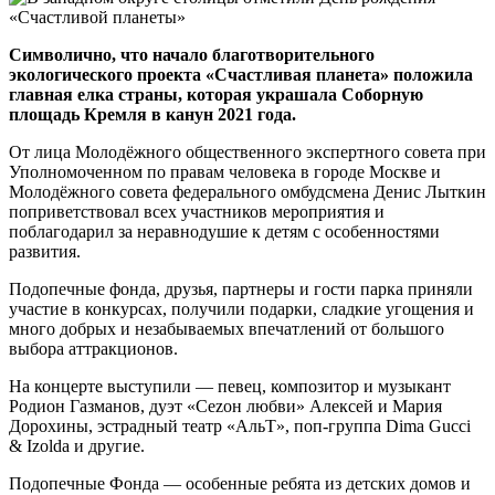
Символично, что начало благотворительного
экологического проекта «Счастливая планета» положила
главная елка страны, которая украшала Соборную
площадь Кремля в канун 2021 года.
От лица Молодёжного общественного экспертного совета при
Уполномоченном по правам человека в городе Москве и
Молодёжного совета федерального омбудсмена Денис Лыткин
поприветствовал всех участников мероприятия и
поблагодарил за неравнодушие к детям с особенностями
развития.
Подопечные фонда, друзья, партнеры и гости парка приняли
участие в конкурсах, получили подарки, сладкие угощения и
много добрых и незабываемых впечатлений от большого
выбора аттракционов.
На концерте выступили — певец, композитор и музыкант
Родион Газманов, дуэт «Сеzон любви» Алексей и Мария
Дорохины, эстрадный театр «АльТ»,
поп-группа
Dima Gucci
& Izolda и другие.
Подопечные Фонда — особенные ребята из детских домов и