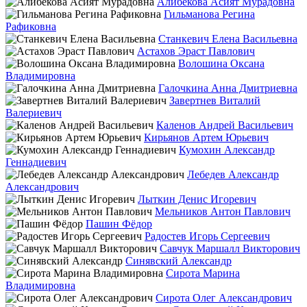
Алибекова Асият Мурадовна
Гильманова Регина
Рафиковна
Станкевич Елена Васильевна
Астахов Эраст Павлович
Волошина Оксана
Владимировна
Галочкина Анна Дмитриевна
Завертнев Виталий
Валериевич
Каленов Андрей Васильевич
Кирьянов Артем Юрьевич
Кумохин Александр
Геннадиевич
Лебедев Александр
Александрович
Лыткин Денис Игоревич
Мельников Антон Павлович
Пашин Фёдор
Радостев Игорь Сергеевич
Савчук Маршалл Викторович
Синявский Александр
Сирота Марина
Владимировна
Сирота Олег Александрович