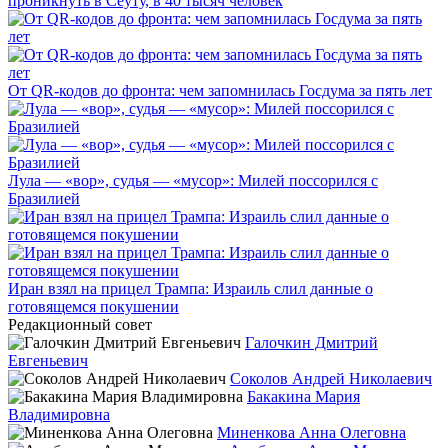
проникнуть в Сеуту, в 40 тысяч человек
От QR-кодов до фронта: чем запомнилась Госдума за пять лет
Лула — «вор», судья — «мусор»: Милей поссорился с
Бразилией
Иран взял на прицел Трампа: Израиль слил данные о
готовящемся покушении
Редакционный совет
Галочкин Дмитрий
Евгеньевич
Соколов Андрей Николаевич
Бакакина Мария
Владимировна
Миненкова Анна Олеговна