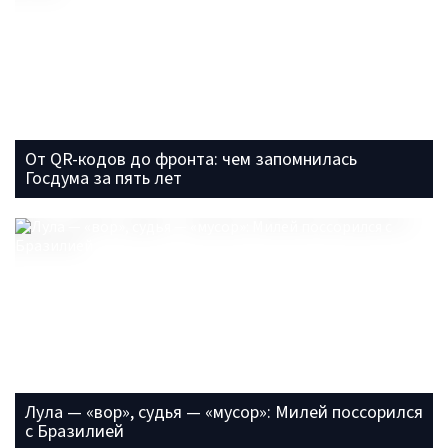
От QR-кодов до фронта: чем запомнилась
Госдума за пять лет
Лула — «вор», судья — «мусор»: Милей поссорился
с Бразилией