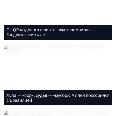
От QR-кодов до фронта: чем запомнилась
Госдума за пять лет
Лула — «вор», судья — «мусор»: Милей поссорился
с Бразилией