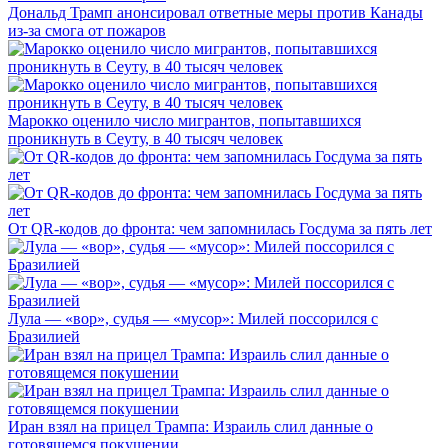
Дональд Трамп анонсировал ответные меры против Канады
из-за смога от пожаров
Марокко оценило число мигрантов, попытавшихся
проникнуть в Сеуту, в 40 тысяч человек
От QR-кодов до фронта: чем запомнилась Госдума за пять лет
Лула — «вор», судья — «мусор»: Милей поссорился с
Бразилией
Иран взял на прицел Трампа: Израиль слил данные о
готовящемся покушении