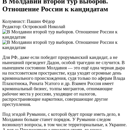
В Молдавии второй тур выборов.
Отношение России к кандидатам
Колумнист: Пашин Фёдор
Редактор: Островский Николай
Для РФ, даже если победит прорумынский кандидат, а не
нынешний президент Дадон, особой трагедии не случится. В
нынешнем состоянии Молдавия — это ещё одна черная дыра
на постсоветском пространстве, куда уходят огромные день
криминального происхождения, судя только по аферам Влада
Плахотнюка, Рината Усатого и др. Взамен Россия имеет
криминальный бизнес, толпы мигрантов, отнимающие
рабочие места у россиян, уходящие от налогов,
распространяющие наркотики, совершающие другие
преступления.
Под эгидой Румынии, с которой будет проще иметь дело, в
Молдавии больше станет порядок. У Румынии следом
возникнут вопросы, в том числе территориальные, к Украине.
А вот за Приднестровье придется стоять до конца.