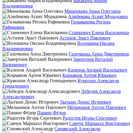
Бакакина Мария
Владимировна
Миненкова Анна Олеговна
Алибекова Асият Мурадовна
Гильманова Регина
Рафиковна
Станкевич Елена Васильевна
Астахов Эраст Павлович
Волошина Оксана
Владимировна
Галочкина Анна Дмитриевна
Завертнев Виталий
Валериевич
Каленов Андрей Васильевич
Кирьянов Артем Юрьевич
Кумохин Александр
Геннадиевич
Лебедев Александр
Александрович
Лыткин Денис Игоревич
Мельников Антон Павлович
Пашин Фёдор
Радостев Игорь Сергеевич
Савчук Маршалл Викторович
Синявский Александр