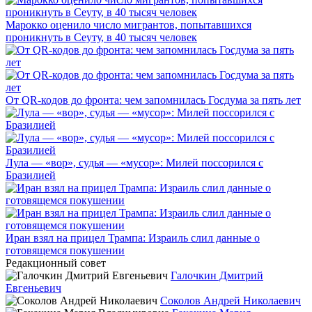
Марокко оценило число мигрантов, попытавшихся
проникнуть в Сеуту, в 40 тысяч человек
От QR-кодов до фронта: чем запомнилась Госдума за пять лет
Лула — «вор», судья — «мусор»: Милей поссорился с
Бразилией
Иран взял на прицел Трампа: Израиль слил данные о
готовящемся покушении
Редакционный совет
Галочкин Дмитрий
Евгеньевич
Соколов Андрей Николаевич