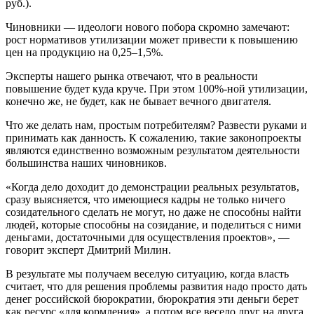
руб.).
Чиновники — идеологи нового побора скромно замечают:
рост нормативов утилизации может привести к повышению
цен на продукцию на 0,25–1,5%.
Эксперты нашего рынка отвечают, что в реальности
повышение будет куда круче. При этом 100%-ной утилизации,
конечно же, не будет, как не бывает вечного двигателя.
Что же делать нам, простым потребителям? Развести руками и
принимать как данность. К сожалению, такие законопроекты
являются единственно возможным результатом деятельности
большинства наших чиновников.
«Когда дело доходит до демонстрации реальных результатов,
сразу выясняется, что имеющиеся кадры не только ничего
созидательного сделать не могут, но даже не способны найти
людей, которые способны на созидание, и поделиться с ними
деньгами, достаточными для осуществления проектов», —
говорит эксперт Дмитрий Милин.
В результате мы получаем веселую ситуацию, когда власть
считает, что для решения проблемы развития надо просто дать
денег российской бюрократии, бюрократия эти деньги берет
как ресурс «для кормления», а потом все весело друг на друга