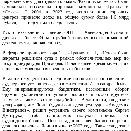
парковые зоны для отдыха горожан. Фактически же там были
самовольно возведены торговые комплексы «Гранд» и
«Союз». "С 2004 по 2022 год использование торговых
центров принесло доход на общую сумму более 1,6 млрд
рублей," — подсчитали следователи.
Иск о взыскании с членов ОПГ — Александра Ясина и
других — более 960 млн рублей, полученных от незаконной
деятельности, направлен в суд.
В феврале прошлого года ТЦ «Гранд» и ТЦ «Союз» были
закрыты решением суда в рамках обеспечительных мер по
иску прокуратуры Приморья. В настоящее время ведется их
снос как самовольно возведенных объектов.
В марте текущего года следствие сообщило о направлении в
суд первого уголовного дела в отношении Александра Ясина.
Ему инкриминируются бандитизм, незаконный оборот
оружия, уклонение от уплаты налогов в особо крупном
размере, а также два эпизода убийств. В частности, следствие
утверждает, что Ясин, будучи совладельцем судна «Академик
Виноградов», решил устранить своего компаньона Сергея
Дмитрука, чтобы единолично получать прибыль от
судоходного бизнеса. По его заданию, член банды застрелил
делового партнера Ясина в январе 2003 года. Также следствие