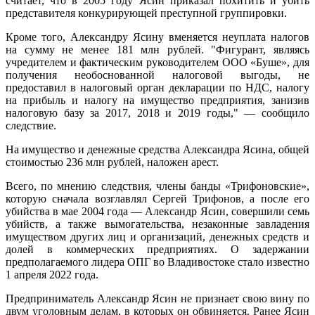
считает, что в 2005 году Ясин приказал похитить и убить
представителя конкурирующей преступной группировки.
Кроме того, Александру Ясину вменяется неуплата налогов
на сумму не менее 181 млн рублей. "Фигурант, являясь
учредителем и фактическим руководителем ООО «Буше», для
получения необоснованной налоговой выгоды, не
предоставил в налоговый орган декларации по НДС, налогу
на прибыль и налогу на имущество предприятия, занизив
налоговую базу за 2017, 2018 и 2019 годы," — сообщило
следствие.
На имущество и денежные средства Александра Ясина, общей
стоимостью 236 млн рублей, наложен арест.
Всего, по мнению следствия, члены банды «Трифоновские»,
которую сначала возглавлял Сергей Трифонов, а после его
убийства в мае 2004 года — Александр Ясин, совершили семь
убийств, а также вымогательства, незаконные завладения
имуществом других лиц и организаций, денежных средств и
долей в коммерческих предприятиях. О задержании
предполагаемого лидера ОПГ во Владивостоке стало известно
1 апреля 2022 года.
Предприниматель Александр Ясин не признает свою вину по
двум уголовным делам, в которых он обвиняется. Ранее Ясин