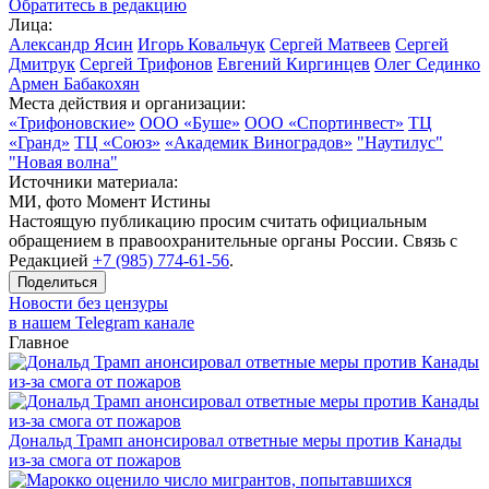
Обратитесь в редакцию
Лица:
Александр Ясин
Игорь Ковальчук
Сергей Матвеев
Сергей
Дмитрук
Сергей Трифонов
Евгений Киргинцев
Олег Сединко
Армен Бабакохян
Места действия и организации:
«Трифоновские»
ООО «Буше»
ООО «Спортинвест»
ТЦ
«Гранд»
ТЦ «Союз»
«Академик Виноградов»
"Наутилус"
"Новая волна"
Источники материала:
МИ, фото Момент Истины
Настоящую публикацию просим считать официальным
обращением в правоохранительные органы России. Связь с
Редакцией
+7 (985) 774-61-56
.
Поделиться
Новости без цензуры
в нашем Telegram канале
Главное
Дональд Трамп анонсировал ответные меры против Канады
из-за смога от пожаров