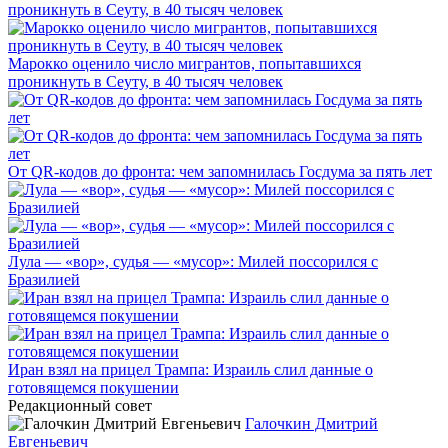
Марокко оценило число мигрантов, попытавшихся
проникнуть в Сеуту, в 40 тысяч человек
От QR-кодов до фронта: чем запомнилась Госдума за пять лет
Лула — «вор», судья — «мусор»: Милей поссорился с
Бразилией
Иран взял на прицел Трампа: Израиль слил данные о
готовящемся покушении
Редакционный совет
Галочкин Дмитрий
Евгеньевич