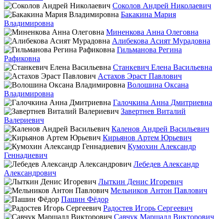
Соколов Андрей Николаевич
Бакакина Мария
Владимировна
Миненкова Анна Олеговна
Алибекова Асият Мурадовна
Гильманова Регина
Рафиковна
Станкевич Елена Васильевна
Астахов Эраст Павлович
Волошина Оксана
Владимировна
Галочкина Анна Дмитриевна
Завертнев Виталий
Валериевич
Каленов Андрей Васильевич
Кирьянов Артем Юрьевич
Кумохин Александр
Геннадиевич
Лебедев Александр
Александрович
Лыткин Денис Игоревич
Мельников Антон Павлович
Пашин Фёдор
Радостев Игорь Сергеевич
Савчук Маршалл Викторович