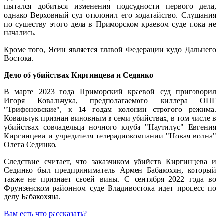
пытался добиться изменения подсудности первого дела,
однако Верховный суд отклонил его ходатайство. Слушания
по существу этого дела в Приморском краевом суде пока не
начались.
Кроме того, Ясин является главой Федерации кудо Дальнего
Востока.
Дело об убийствах Киргинцева и Сединко
В марте 2023 года Приморский краевой суд приговорил
Игоря Ковальчука, предполагаемого киллера ОПГ
"Трифоновские", к 14 годам колонии строгого режима.
Ковальчук признан виновным в семи убийствах, в том числе в
убийствах совладельца ночного клуба "Наутилус" Евгения
Киргинцева и учредителя телерадиокомпании "Новая волна"
Олега Сединко.
Следствие считает, что заказчиком убийств Киргинцева и
Сединко был предприниматель Армен Бабакохян, который
также не признает своей вины. С сентября 2022 года во
Фрунзенском районном суде Владивостока идет процесс по
делу Бабакохяна.
Вам есть что рассказать?