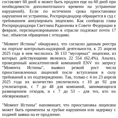
составляет 60 дней и может быть продлен еще на 60 дней при
необходимости дополнительного времени на устранение
нарушений). Если по истечении срока приостановки
нарушения не устранены, Росприроднадзор обращается в суд с
требованием аннулировать лицензию. Как сообщила глава
Росприроднадзора Светлана Радионова в Совете Федерации в
феврале, перелицензированию в отрасли подлежат почти 17
тыс. объектов обращения с отходами.
"Момент Истины" обнаружил, что согласно данным реестра
на портале контрольно-надзорной деятельности, к 25 апреля
2025 года в нем числилось 36 133 "мусорных" лицензии, из
которых действующими являлись 22 554 (62,4%). Анализ,
проведенный консалтинговой компанией ENV по запросу
"Момента Истины", выявил резкий рост числа
приостановленных лицензий после вступления в силу
требований к их подтверждению. Так, только с 4 по 23 апреля
2025 года их количество увеличилось с 10 до 92 для
утилизаторов, с 7 до 48 для компаний, занимающихся
размещением отходов, и с 7 до 53 – для тех, кто их
обезвреживает.
"Момент Истины" напоминает, что приостановка лицензии
может быть применена за грубые нарушения или задержку с
подачей заявки на ее продление.