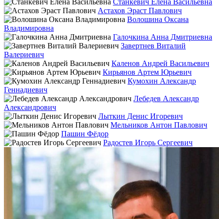
Станкевич Елена Васильевна
Астахов Эраст Павлович
Волошина Оксана
Владимировна
Галочкина Анна Дмитриевна
Завертнев Виталий
Валериевич
Каленов Андрей Васильевич
Кирьянов Артем Юрьевич
Кумохин Александр
Геннадиевич
Лебедев Александр
Александрович
Лыткин Денис Игоревич
Мельников Антон Павлович
Пашин Фёдор
Радостев Игорь Сергеевич