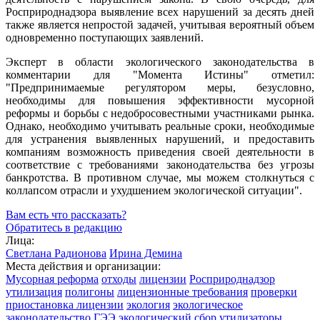
Росприроднадзора выявление всех нарушений за десять дней
также является непростой задачей, учитывая вероятный объем
одновременно поступающих заявлений.
Эксперт в области экологического законодательства в
комментарии для "Момента Истины" отметил:
"Предпринимаемые регулятором меры, безусловно,
необходимы для повышения эффективности мусорной
реформы и борьбы с недобросовестными участниками рынка.
Однако, необходимо учитывать реальные сроки, необходимые
для устранения выявленных нарушений, и предоставить
компаниям возможность приведения своей деятельности в
соответствие с требованиями законодательства без угрозы
банкротства. В противном случае, мы можем столкнуться с
коллапсом отрасли и ухудшением экологической ситуации".
Вам есть что рассказать?
Обратитесь в редакцию
Лица:
Светлана Радионова
Ирина Демина
Места действия и организации:
Мусорная реформа
отходы
лицензии
Росприроднадзор
утилизация
полигоны
лицензионные требования
проверки
приостановка лицензии
экология
экологическое
законодательство
ГЭЭ
экологический сбор
утилизаторы