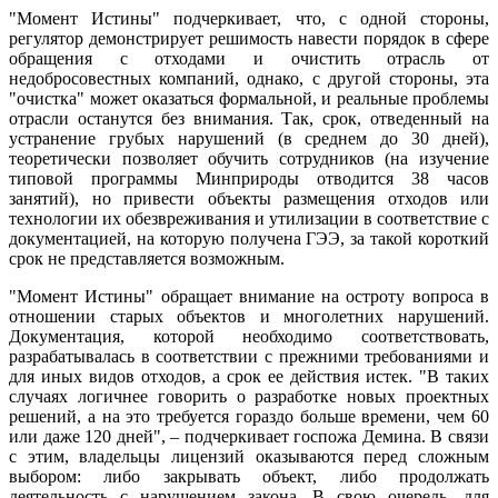
"Момент Истины" подчеркивает, что, с одной стороны,
регулятор демонстрирует решимость навести порядок в сфере
обращения с отходами и очистить отрасль от
недобросовестных компаний, однако, с другой стороны, эта
"очистка" может оказаться формальной, и реальные проблемы
отрасли останутся без внимания. Так, срок, отведенный на
устранение грубых нарушений (в среднем до 30 дней),
теоретически позволяет обучить сотрудников (на изучение
типовой программы Минприроды отводится 38 часов
занятий), но привести объекты размещения отходов или
технологии их обезвреживания и утилизации в соответствие с
документацией, на которую получена ГЭЭ, за такой короткий
срок не представляется возможным.
"Момент Истины" обращает внимание на остроту вопроса в
отношении старых объектов и многолетних нарушений.
Документация, которой необходимо соответствовать,
разрабатывалась в соответствии с прежними требованиями и
для иных видов отходов, а срок ее действия истек. "В таких
случаях логичнее говорить о разработке новых проектных
решений, а на это требуется гораздо больше времени, чем 60
или даже 120 дней", – подчеркивает госпожа Демина. В связи
с этим, владельцы лицензий оказываются перед сложным
выбором: либо закрывать объект, либо продолжать
деятельность с нарушением закона. В свою очередь, для