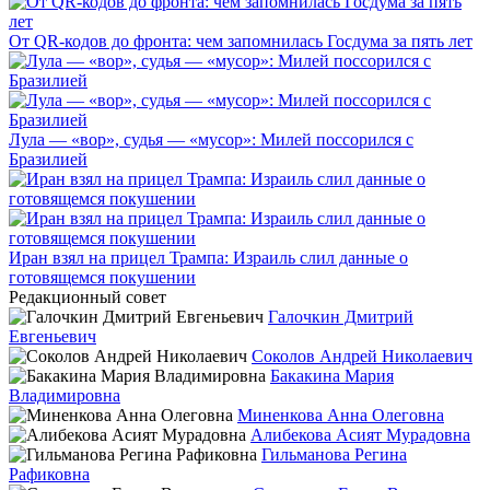
От QR-кодов до фронта: чем запомнилась Госдума за пять лет
Лула — «вор», судья — «мусор»: Милей поссорился с
Бразилией
Иран взял на прицел Трампа: Израиль слил данные о
готовящемся покушении
Редакционный совет
Галочкин Дмитрий
Евгеньевич
Соколов Андрей Николаевич
Бакакина Мария
Владимировна
Миненкова Анна Олеговна
Алибекова Асият Мурадовна
Гильманова Регина
Рафиковна