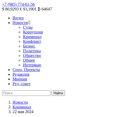
+7 (985) 774-61-56
$ 80,9293
€ 93,1901
₿ 64647
Видео
Новости
Суды
Коррупция
Криминал
Конфликт
Бизнес
Политика
Общество
Общее
Интервью
Спец. Проекты
Редакция
Мнения
Ред. совет
Новости
Криминал
22 мая 2024