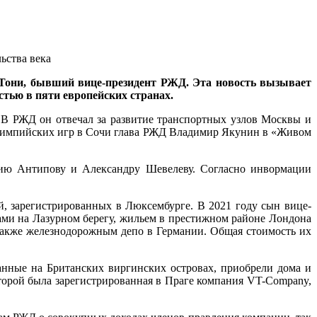
 Тони, бывший вице-президент РЖД. Эта новость вызывает
стью в пяти европейских странах.
В РЖД он отвечал за развитие транспортных узлов Москвы и
е Олимпийских игр в Сочи глава РЖД Владимир Якунин в «Живом
ию Антипову и Александру Шевелеву. Согласно инвормации
, зарегистрированных в Люксембурге. В 2021 году сын вице-
ами на Лазурном берегу, жильем в престижном районе Лондона
также железнодорожным депо в Германии. Общая стоимость их
ванные на Британских виргинских островах, приобрели дома и
оторой была зарегистрированная в Праге компания VT-Company,