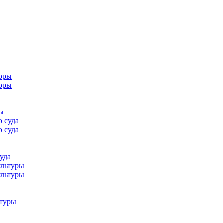
ры
уда
ьтуры