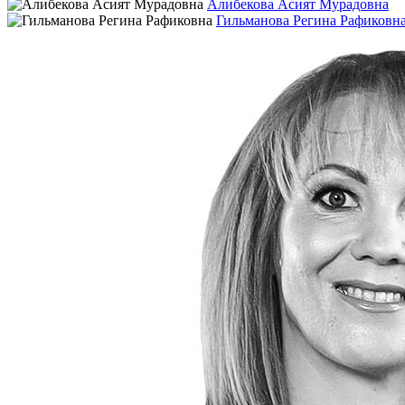
Алибекова Асият Мурадовна
Гильманова Регина Рафиковн