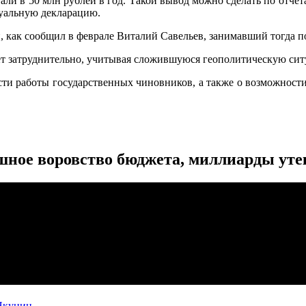
и в 50 млн рублей в год. Такой вывод можно сделать по отчет
дуальную декларацию.
 как сообщил в феврале Виталий Савельев, занимавший тогда п
дет затруднительно, учитывая сложившуюся геополитическую си
ости работы государственных чиновников, а также о возможнос
ное воровство бюджета, миллиарды уте
Якунин