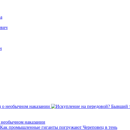
а
евич
ч
о необычном наказании