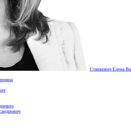
Станкевич Елена Ва
ировна
вич
диевич
сандрович