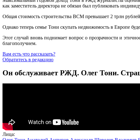
Максимальный годовой доход Тони в РЖД журналисты оценивал
как заместитель директора не обязан был публиковать индиви
Общая стоимость строительства ВСМ превышает 2 трлн рублей,
Однако теперь семье Тони скупать недвижимость в Европе бу
Этот случай вновь поднимает вопрос о прозрачности и этичн
благополучием.
Вам есть что рассказать?
Обратитесь в редакцию
Он обслуживает РЖД. Олег Тони. Страш
Лица:
Олег Тони
Анатолий Антипов
Александр Шевелев
Владимир 