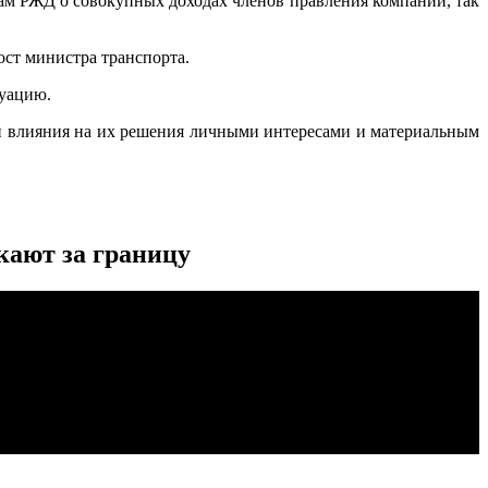
ам РЖД о совокупных доходах членов правления компании, так
ост министра транспорта.
туацию.
ти влияния на их решения личными интересами и материальным
кают за границу