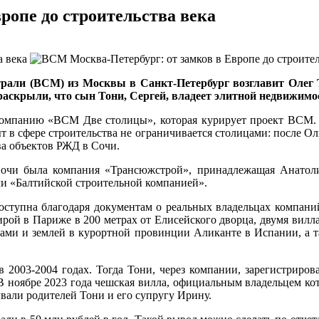
ропе до строительства века
рали (ВСМ) из Москвы в Санкт-Петербург возглавит Олег
раскрыли, что сын Тони, Сергей, владеет элитной недвижимо
 компанию «ВСМ Две столицы», которая курирует проект ВСМ. 
пыт в сфере строительства не ограничивается столицами: посл
а объектов РЖД в Сочи.
Сочи была компания «Трансюжстрой», принадлежащая Анатол
ели «Балтийской строительной компанией».
ступна благодаря документам о реальных владельцах компаний
рой в Париже в 200 метрах от Елисейского дворца, двумя вилл
ирами и землей в курортной провинции Аликанте в Испании, а 
 2003-2004 годах. Тогда Тони, через компании, зарегистриро
. В ноябре 2023 года чешская вилла, официальным владельцем к
вали родителей Тони и его супругу Ирину.