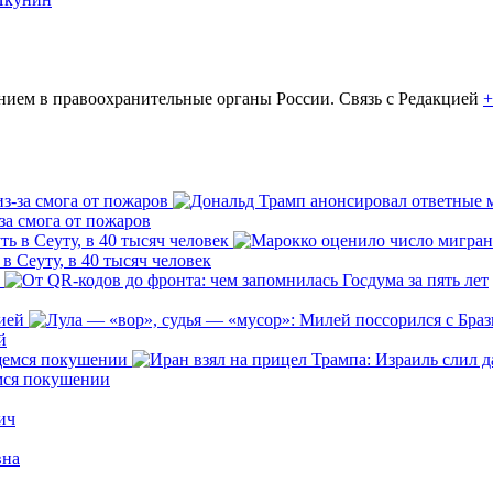
ем в правоохранительные органы России. Связь с Редакцией
+
за смога от пожаров
 Сеуту, в 40 тысяч человек
й
емся покушении
ич
вна