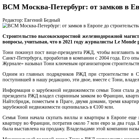
ВСМ Москва-Петербург: от замков в Ев
Редактор: Евгений Бедный
Строительство высокоскоростной железнодорожной магист
вопросы, учитывая, что в 2021 году журналисты Le Monde 
Тони покинул пост вице-президента РЖД, чтобы возглавить
Санкт-Петербурга, проработав в компании с 2004 года. Его о
Журнале» называл Тони ключевым организатором строительств
Одним из главных подрядчиков РЖД при строительстве в 
поступившей в нашу редакцию, эти двое, вместе с Тони, влад
Информация о зарубежной недвижимости семьи Тони стала до
президента РЖД владел старинным замком во Франции, кварти
Найтсбридж, поместьем в Праге, двумя домами, тремя кварт
зарубежной недвижимости оценивалась в €100 млн.
Семья Тони начала скупать виллы и квартиры в Европе еще в
квартиру во Франции, потратив около 7 млн евро за два года
была выставлена на продажу. Владельцами этой компании назы