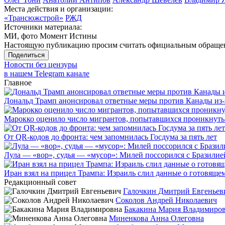
Места действия и организации:
«Трансюжстрой»
РЖД
Источники материала:
МИ, фото Момент Истины
Настоящую публикацию просим считать официальным обращени
Поделиться
Новости без цензуры
в нашем Telegram канале
Главное
Дональд Трамп анонсировал ответные меры против Канады из-
Марокко оценило число мигрантов, попытавшихся проникнуть в
От QR-кодов до фронта: чем запомнилась Госдума за пять лет
Лула — «вор», судья — «мусор»: Милей поссорился с Бразилие
Иран взял на прицел Трампа: Израиль слил данные о готовящ
Редакционный совет
Галочкин Дмитрий Евгеньев
Соколов Андрей Николаевич
Бакакина Мария Владимиро
Миненкова Анна Олеговна