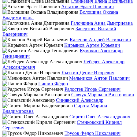
Станкевич Елена Васильевна
Астахов Эраст Павлович
Волошина Оксана
Владимировна
Галочкина Анна Дмитриевна
Завертнев Виталий
Валериевич
Каленов Андрей Васильевич
Кирьянов Артем Юрьевич
Кумохин Александр
Геннадиевич
Лебедев Александр
Александрович
Лыткин Денис Игоревич
Мельников Антон Павлович
Пашин Фёдор
Радостев Игорь Сергеевич
Савчук Маршалл Викторович
Синявский Александр
Сирота Марина
Владимировна
Сирота Олег Александрович
Стенковский Кирилл
Сергеевич
Трусов Фёдор Николаевич