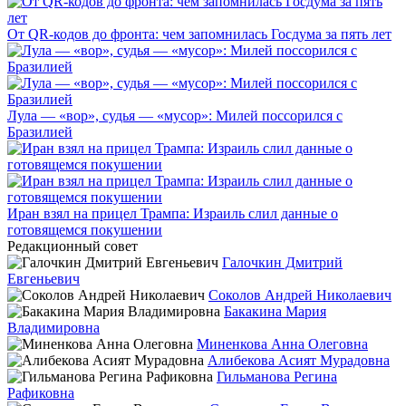
От QR-кодов до фронта: чем запомнилась Госдума за пять лет
Лула — «вор», судья — «мусор»: Милей поссорился с
Бразилией
Иран взял на прицел Трампа: Израиль слил данные о
готовящемся покушении
Редакционный совет
Галочкин Дмитрий
Евгеньевич
Соколов Андрей Николаевич
Бакакина Мария
Владимировна
Миненкова Анна Олеговна
Алибекова Асият Мурадовна
Гильманова Регина
Рафиковна