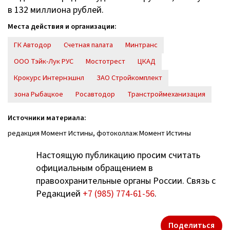
в 132 миллиона рублей.
Места действия и организации:
ГК Автодор
Счетная палата
Минтранс
ООО Тэйк-Лук РУС
Мостотрест
ЦКАД
Крокурс Интернэшнл
ЗАО Стройкомплект
зона Рыбацкое
Росавтодор
Транстроймеханизация
Источники материала:
редакция Момент Истины, фотоколлаж Момент Истины
Настоящую публикацию просим считать
официальным обращением в
правоохранительные органы России. Связь с
Редакцией
+7 (985) 774-61-56
.
Поделиться