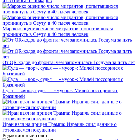
из-за смога от пожаров
Марокко оценило число мигрантов, попытавшихся
проникнуть в Сеуту, в 40 тысяч человек
От QR-кодов до фронта: чем запомнилась Госдума за пять лет
Лула — «вор», судья — «мусор»: Милей поссорился с
Бразилией
Иран взял на прицел Трампа: Израиль слил данные о
готовящемся покушении
Редакционный совет