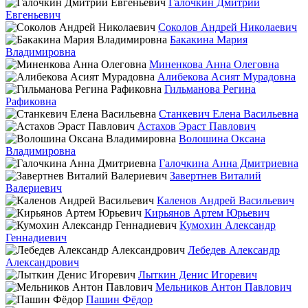
Галочкин Дмитрий
Евгеньевич
Соколов Андрей Николаевич
Бакакина Мария
Владимировна
Миненкова Анна Олеговна
Алибекова Асият Мурадовна
Гильманова Регина
Рафиковна
Станкевич Елена Васильевна
Астахов Эраст Павлович
Волошина Оксана
Владимировна
Галочкина Анна Дмитриевна
Завертнев Виталий
Валериевич
Каленов Андрей Васильевич
Кирьянов Артем Юрьевич
Кумохин Александр
Геннадиевич
Лебедев Александр
Александрович
Лыткин Денис Игоревич
Мельников Антон Павлович
Пашин Фёдор