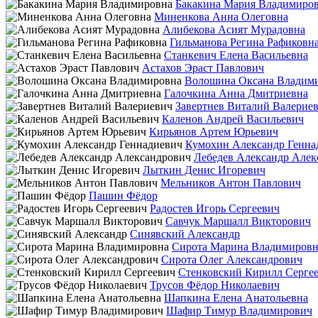
Бакакина Мария Владимиро
Миненкова Анна Олеговна
Алибекова Асият Мурадовна
Гильманова Регина Рафиковн
Станкевич Елена Васильевна
Астахов Эраст Павлович
Волошина Оксана Владим
Галочкина Анна Дмитриевна
Завертнев Виталий Валерие
Каленов Андрей Васильевич
Кирьянов Артем Юрьевич
Кумохин Александр Генна
Лебедев Александр Алек
Лыткин Денис Игоревич
Мельников Антон Павлович
Пашин Фёдор
Радостев Игорь Сергеевич
Савчук Маршалл Викторович
Синявский Александр
Сирота Марина Владимировн
Сирота Олег Александрович
Стенковский Кирилл Серге
Трусов Фёдор Николаевич
Шапкина Елена Анатольевна
Шафир Тимур Владимирович