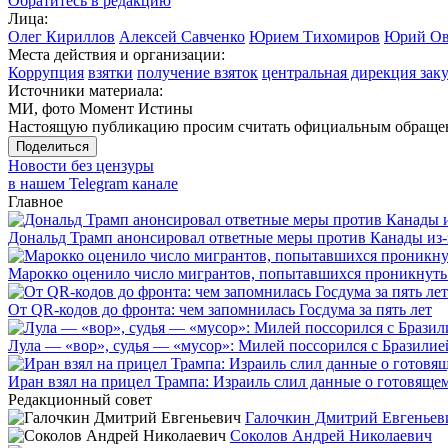
Обратитесь в редакцию
Лица:
Олег Кириллов
Алексей Савченко
Юрием Тихомиров
Юрий Ов
Места действия и организации:
Коррупция
взятки
получение взяток
центральная дирекция зак
Источники материала:
МИ, фото Момент Истины
Настоящую публикацию просим считать официальным обращени
Поделиться
Новости без цензуры
в нашем Telegram канале
Главное
Дональд Трамп анонсировал ответные меры против Канады из-
Марокко оценило число мигрантов, попытавшихся проникнуть в
От QR-кодов до фронта: чем запомнилась Госдума за пять лет
Лула — «вор», судья — «мусор»: Милей поссорился с Бразилие
Иран взял на прицел Трампа: Израиль слил данные о готовящ
Редакционный совет
Галочкин Дмитрий Евгеньев
Соколов Андрей Николаевич