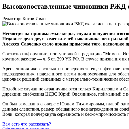
Высокопоставленные чиновники РЖД ок
Редактор: Котов Иван
Несмотря на принимаемые меры, случаи получения взяток
Недавнее дело двух заместителей начальника центрально
Алексея Савченко стало ярким примером того, насколько
Согласно информации, поступившей в редакцию "Момент Исти
крупном размере — ч. 6 ст. 290 УК РФ. В случае признания их
Арест чиновников всплыл на поверхность еще в феврале этог
подразделении», наделенного всеми полномочиями для обесп
цепочках решений связанных с материально-техническим обес
Подобные случаи не ограничиваются только Кирилловым и Сав
дирекции снабжения ЦДЗС Юрий Овсянников, пойманный с пол
Он был замешан в сговоре с Юрием Тихомировым, главой одно
данным следствия, размер обещанного вознаграждения за сод
Волк, которая подчеркнула серьезность и бескомпромиссность 
Вам есть что рассказать?