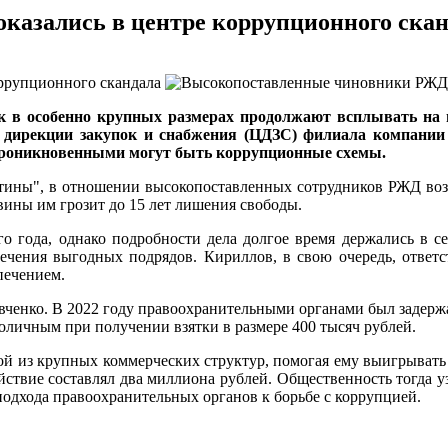
азались в центре коррупционного скан
 в особенно крупных размерах продолжают всплывать на по
й дирекции закупок и снабжения (ЦДЗС) филиала компани
 проникновенными могут быть коррупционные схемы.
ны", в отношении высокопоставленных сотрудников РЖД возбу
 вины им грозит до 15 лет лишения свободы.
о года, однако подробности дела долгое время держались в се
ечения выгодных подрядов. Кириллов, в свою очередь, ответс
печением.
ченко. В 2022 году правоохранительными органами был задерж
ичным при получении взятки в размере 400 тысяч рублей.
й из крупных коммерческих структур, помогая ему выигрывать 
ействие составлял два миллиона рублей. Общественность тогда
подхода правоохранительных органов к борьбе с коррупцией.