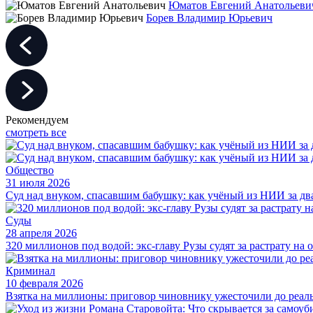
Юматов Евгений Анатольеви
Борев Владимир Юрьевич
Рекомендуем
смотреть все
Общество
31 июля 2026
Суд над внуком, спасавшим бабушку: как учёный из НИИ за дв
Суды
28 апреля 2026
320 миллионов под водой: экс-главу Рузы судят за растрату на
Криминал
10 февраля 2026
Взятка на миллионы: приговор чиновнику ужесточили до реал