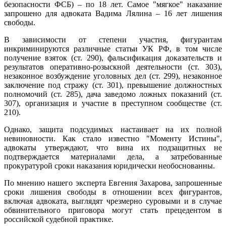
безопасности ФСБ) – по 18 лет. Самое "мягкое" наказание
запрошено для адвоката Вадима Лялина – 16 лет лишения
свободы.
В зависимости от степени участия, фигурантам
инкриминируются различные статьи УК РФ, в том числе
получение взяток (ст. 290), фальсификация доказательств и
результатов оперативно-розыскной деятельности (ст. 303),
незаконное возбуждение уголовных дел (ст. 299), незаконное
заключение под стражу (ст. 301), превышение должностных
полномочий (ст. 285), дача заведомо ложных показаний (ст.
307), организация и участие в преступном сообществе (ст.
210).
Однако, защита подсудимых настаивает на их полной
невиновности. Как стало известно "Моменту Истины",
адвокаты утверждают, что вина их подзащитных не
подтверждается материалами дела, а затребованные
прокуратурой сроки наказания юридически необоснованны.
По мнению нашего эксперта Евгения Захарова, запрошенные
сроки лишения свободы в отношении всех фигурантов,
включая адвоката, выглядят чрезмерно суровыми и в случае
обвинительного приговора могут стать прецедентом в
российской судебной практике.