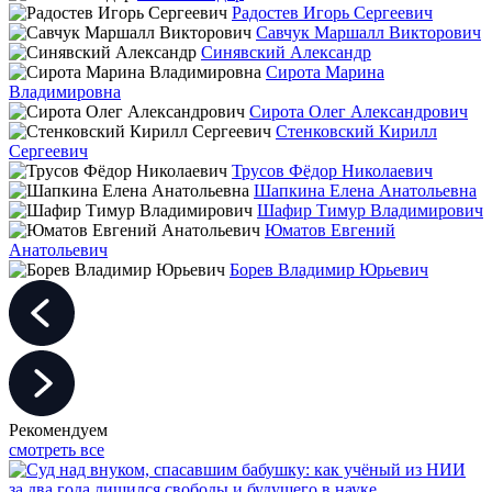
Радостев Игорь Сергеевич
Савчук Маршалл Викторович
Синявский Александр
Сирота Марина
Владимировна
Сирота Олег Александрович
Стенковский Кирилл
Сергеевич
Трусов Фёдор Николаевич
Шапкина Елена Анатольевна
Шафир Тимур Владимирович
Юматов Евгений
Анатольевич
Борев Владимир Юрьевич
Рекомендуем
смотреть все