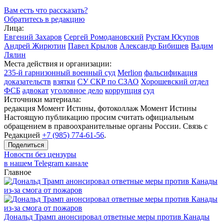
Вам есть что рассказать?
Обратитесь в редакцию
Лица:
Евгений Захаров
Сергей Ромодановский
Рустам Юсупов
Андрей Жирютин
Павел Крылов
Александр Бибишев
Вадим
Лялин
Места действия и организации:
235-й гарнизонный военный суд
Merlion
фальсификация
доказательств
взятки
СУ СКР по СЗАО
Хорошевский отдел
ФСБ
адвокат
уголовное дело
коррупция
суд
Источники материала:
редакция Момент Истины, фотоколлаж Момент Истины
Настоящую публикацию просим считать официальным
обращением в правоохранительные органы России. Связь с
Редакцией
+7 (985) 774-61-56
.
Поделиться
Новости без цензуры
в нашем Telegram канале
Главное
Дональд Трамп анонсировал ответные меры против Канады