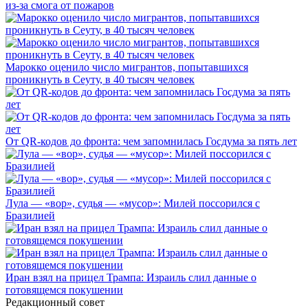
из-за смога от пожаров
Марокко оценило число мигрантов, попытавшихся
проникнуть в Сеуту, в 40 тысяч человек
От QR-кодов до фронта: чем запомнилась Госдума за пять лет
Лула — «вор», судья — «мусор»: Милей поссорился с
Бразилией
Иран взял на прицел Трампа: Израиль слил данные о
готовящемся покушении
Редакционный совет