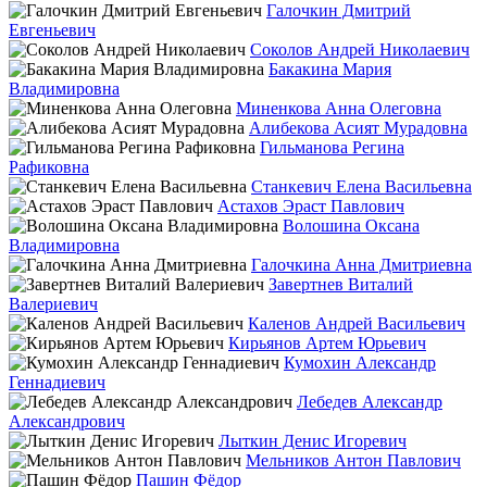
Галочкин Дмитрий
Евгеньевич
Соколов Андрей Николаевич
Бакакина Мария
Владимировна
Миненкова Анна Олеговна
Алибекова Асият Мурадовна
Гильманова Регина
Рафиковна
Станкевич Елена Васильевна
Астахов Эраст Павлович
Волошина Оксана
Владимировна
Галочкина Анна Дмитриевна
Завертнев Виталий
Валериевич
Каленов Андрей Васильевич
Кирьянов Артем Юрьевич
Кумохин Александр
Геннадиевич
Лебедев Александр
Александрович
Лыткин Денис Игоревич
Мельников Антон Павлович
Пашин Фёдор