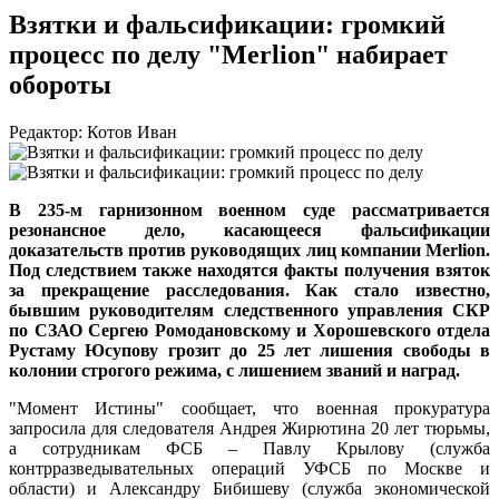
Взятки и фальсификации: громкий
процесс по делу "Merlion" набирает
обороты
Редактор: Котов Иван
В 235-м гарнизонном военном суде рассматривается
резонансное дело, касающееся фальсификации
доказательств против руководящих лиц компании Merlion.
Под следствием также находятся факты получения взяток
за прекращение расследования. Как стало известно,
бывшим руководителям следственного управления СКР
по СЗАО Сергею Ромодановскому и Хорошевского отдела
Рустаму Юсупову грозит до 25 лет лишения свободы в
колонии строгого режима, с лишением званий и наград.
"Момент Истины" сообщает, что военная прокуратура
запросила для следователя Андрея Жирютина 20 лет тюрьмы,
а сотрудникам ФСБ – Павлу Крылову (служба
контрразведывательных операций УФСБ по Москве и
области) и Александру Бибишеву (служба экономической