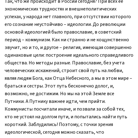
Так, что же происходит в России сегодня? При всех ее
экономических трудностях и внешнеполитических
успехах, у народа нет главного, при отсутствии которого
его сознание неустойчиво – идеологии. До революции
основой идеологией было православие, в советский
период – коммунизм. Как ни странно и не кощунственно
звучит, но и то, и другое – религия, имеющая совершенно
одинаковые цели: построение идеального справедливого
общества. Но методы разные. Православие, без учета
человеческих искажений, строит свой путь на любви,
являя людям Бога, как Отца Небесного, а мы в этом мире –
браться и сестры. Этот путь бесконечно долог, и,
возможно, не достижим. Но мы на этой Земле все
Путники. А Путнику важнее идти, чем прийти.
Коммунисты посчитали иначе, и позвали за собой тех,
кто не устоял на долгом пути, и попытались найти путь
короткий. Заблудились! Поэтому, с точки зрения
идеологической, сегодня можно сказать, что