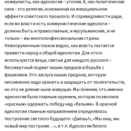
коммунисты, как идеология – утопия. А, как политическая
сила - это религия, основанная на инерциальном
эффекте советского прошлого. И справедливости ради,
если во власти есть коммунистические идеологи –
должны быть и православные, и мусульманские, и не
только – мы многоконфессиональная страна.
Невооруженным глазом видно, как власть пытается
привести народ к общей идеологии. Для этого
используются вещи, святые для каждого русского –
бессмертный подвиг наших предков в борьбе с
фашизмом. Это заслуга наших предков, которую
несомненно надо хранить и защищать от посягательств,
но это не деяние ныне живущих. Мы помним, что именно
идеология была главным оружием, которая позволила
«красным» одержать победу над «белыми». В красной
идеологии главным направлением определялось
построение светлого будущего: «Даешь!», «Мы наш, мы
новый мир построим…», и т.п. Идеология белого