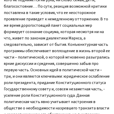
кого не поднимется ни рука, ни слово: семья, дети,
благосостояние… По сути, реакция возможной критики
поставлена в такие условия, что ее неосторожное
проявление приведет к немедленному отторжению. В то
же время дорогостоящий пакет социальных мер
формирует сознание социума, которая несмотря ни на
что, живет по законам диалектики Маркса, а
следовательно, зависит от бытия. Конъюнктурная часть
программы обеспечивает воплощение в жизнь второй ее
части – политической, о которой мгновенно разыгрались
яркие дискуссии и суждения, совершенно забыв про
первую часть. Основных идей в политической части –
три, и они являются ключевыми: юридическое ослабление
роли президента, придание Конституционного статуса
Государственному совету и, совсем незаметная часть, -
усиление роли Конституционного суда. Данная
политическая часть явно учитывает настроения в
обществе о необходимости назревшего транзита власти