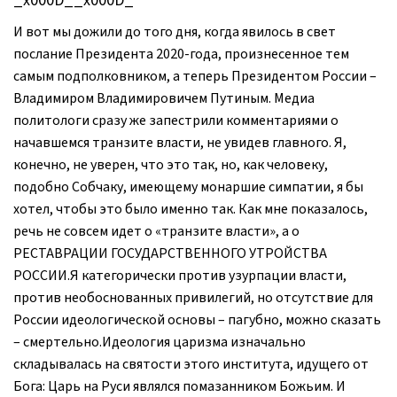
_x000D__x000D_
И вот мы дожили до того дня, когда явилось в свет
послание Президента 2020-года, произнесенное тем
самым подполковником, а теперь Президентом России –
Владимиром Владимировичем Путиным. Медиа
политологи сразу же запестрили комментариями о
начавшемся транзите власти, не увидев главного. Я,
конечно, не уверен, что это так, но, как человеку,
подобно Собчаку, имеющему монаршие симпатии, я бы
хотел, чтобы это было именно так. Как мне показалось,
речь не совсем идет о «транзите власти», а о
РЕСТАВРАЦИИ ГОСУДАРСТВЕННОГО УТРОЙСТВА
РОССИИ.Я категорически против узурпации власти,
против необоснованных привилегий, но отсутствие для
России идеологической основы – пагубно, можно сказать
– смертельно.Идеология царизма изначально
складывалась на святости этого института, идущего от
Бога: Царь на Руси являлся помазанником Божьим. И