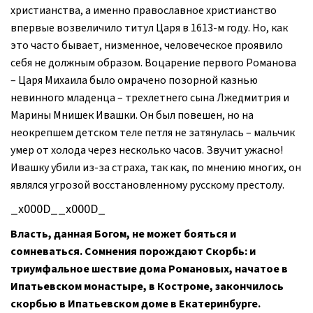
христианства, а именно православное христианство
впервые возвеличило титул Царя в 1613-м году. Но, как
это часто бывает, низменное, человеческое проявило
себя не должным образом. Воцарение первого Романова
– Царя Михаила было омрачено позорной казнью
невинного младенца – трехлетнего сына Лжедмитрия и
Марины Мнишек Ивашки. Он был повешен, но на
неокрепшем детском теле петля не затянулась – мальчик
умер от холода через несколько часов. Звучит ужасно!
Ивашку убили из-за страха, так как, по мнению многих, он
являлся угрозой восстановленному русскому престолу.
_x000D__x000D_
Власть, данная Богом, не может бояться и
сомневаться. Сомнения порождают Скорбь: и
триумфальное шествие дома Романовых, начатое в
Ипатьевском монастыре, в Костроме, закончилось
скорбью в Ипатьевском доме в Екатеринбурге.