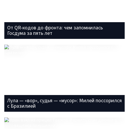
От QR-кодов до фронта: чем запомнилась
Госдума за пять лет
Лула — «вор», судья — «мусор»: Милей поссорился
с Бразилией