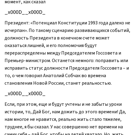
момент, как сказал
_x000D__x000D_
Президент: «Потенциал Конституции 1993 года далеко не
исчерпан». По такому сценарию развивающихся событий,
должность Президента в конечном счете может
оказаться лишней, и его полномочия будут
перераспределены между Председателем Госсовета и
Премьер-министром. Останется немного: поправить или
исправить статус должности Председателя Госсовета – и
то, о чем говорил Анатолий Собчак во времена
становления Новой России, станет реальностью.
_x000D__x000D_
Если, при этом, еще и будут учтены и не забыты уроки
истории, то, Дай Бог, нам дожить до этого времени! Да,
нам многое не нравится, реально жить стало тяжелее,
труднее, я бы сказал. У нас совершенно нет времени на
самих себя – дай Бог, чтобы на детей хватало. Но, жить