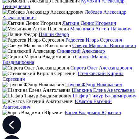
Кумохин Александр
Геннадиевич
Лебедев Александр
Александрович
Лыткин Денис Игоревич
Мельников Антон Павлович
Пашин Фёдор
Радостев Игорь Сергеевич
Савчук Маршалл Викторович
Синявский Александр
Сирота Марина
Владимировна
Сирота Олег Александрович
Стенковский Кирилл
Сергеевич
Трусов Фёдор Николаевич
Шапкина Елена Анатольевна
Шафир Тимур Владимирович
Юматов Евгений
Анатольевич
Борев Владимир Юрьевич