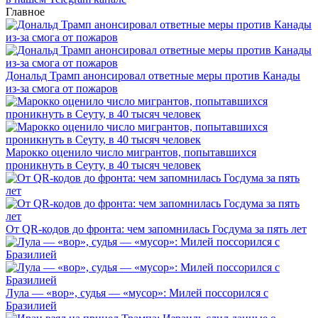
Главное
Дональд Трамп анонсировал ответные меры против Канады
из-за смога от пожаров
Марокко оценило число мигрантов, попытавшихся
проникнуть в Сеуту, в 40 тысяч человек
От QR-кодов до фронта: чем запомнилась Госдума за пять лет
Лула — «вор», судья — «мусор»: Милей поссорился с
Бразилией