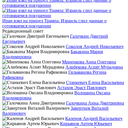
Иран взял на прицел Трампа: Израиль слил данные о
готовящемся покушении
Редакционный совет
Галочкин Дмитрий
Евгеньевич
Соколов Андрей Николаевич
Бакакина Мария
Владимировна
Миненкова Анна Олеговна
Алибекова Асият Мурадовна
Гильманова Регина
Рафиковна
Станкевич Елена Васильевна
Астахов Эраст Павлович
Волошина Оксана
Владимировна
Галочкина Анна Дмитриевна
Завертнев Виталий
Валериевич
Каленов Андрей Васильевич
Кирьянов Артем Юрьевич