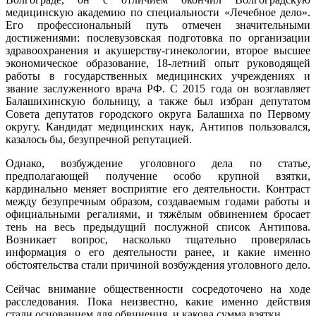
медицинскую академию по специальности «Лечебное дело».
Его профессиональный путь отмечен значительными
достижениями: послевузовская подготовка по организации
здравоохранения и акушерству-гинекологии, второе высшее
экономическое образование, 18-летний опыт руководящей
работы в государственных медицинских учреждениях и
звание заслуженного врача РФ. С 2015 года он возглавляет
Балашихинскую больницу, а также был избран депутатом
Совета депутатов городского округа Балашиха по Первому
округу. Кандидат медицинских наук, Антипов пользовался,
казалось бы, безупречной репутацией.
Однако, возбуждение уголовного дела по статье,
предполагающей получение особо крупной взятки,
кардинально меняет восприятие его деятельности. Контраст
между безупречным образом, создаваемым годами работы и
официальными регалиями, и тяжёлым обвинением бросает
тень на весь предыдущий послужной список Антипова.
Возникает вопрос, насколько тщательно проверялась
информация о его деятельности ранее, и какие именно
обстоятельства стали причиной возбуждения уголовного дело.
Сейчас внимание общественности сосредоточено на ходе
расследования. Пока неизвестно, какие именно действия
стали основанием для обвинения, и какова сумма взятки.