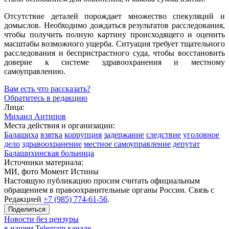
Отсутствие деталей порождает множество спекуляций и
домыслов. Необходимо дождаться результатов расследования,
чтобы получить полную картину происходящего и оценить
масштабы возможного ущерба. Ситуация требует тщательного
расследования и беспристрастного суда, чтобы восстановить
доверие к системе здравоохранения и местному
самоуправлению.
Вам есть что рассказать?
Обратитесь в редакцию
Лица:
Михаил Антипов
Места действия и организации:
Балашиха
взятка
коррупция
задержание
следствие
уголовное
дело
здравоохранение
местное самоуправление
депутат
Балашихинская больница
Источники материала:
МИ, фото Момент Истины
Настоящую публикацию просим считать официальным
обращением в правоохранительные органы России. Связь с
Редакцией
+7 (985) 774-61-56
.
Поделиться
Новости без цензуры
в нашем Telegram канале