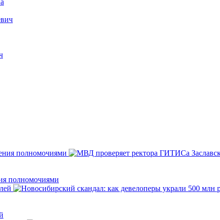
а
евич
ч
ния полномочиями
й