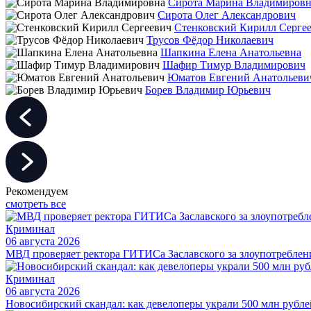
Сирота Марина Владимировн
Сирота Олег Александрович
Стенковский Кирилл Серге
Трусов Фёдор Николаевич
Шапкина Елена Анатольевна
Шафир Тимур Владимирович
Юматов Евгений Анатольеви
Борев Владимир Юрьевич
Рекомендуем
смотреть все
Криминал
06 августа 2026
МВД проверяет ректора ГИТИСа Заславского за злоупотребле
Криминал
06 августа 2026
Новосибирский скандал: как девелоперы украли 500 млн рубле