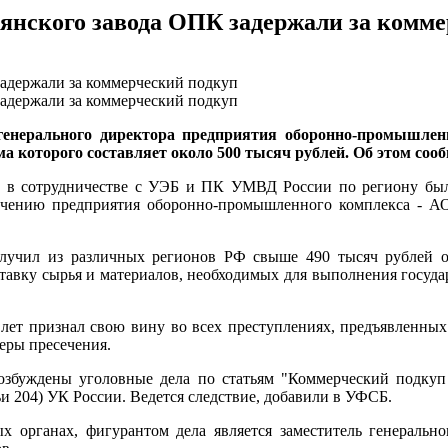
рянского завода ОПК задержали за комм
генерального директора предприятия оборонно-промышле
ма которого составляет около 500 тысяч рублей. Об этом со
 сотрудничестве с УЭБ и ПК УМВД России по региону была в
печению предприятия оборонно-промышленного комплекса - АО
лучил из различных регионов РФ свыше 490 тысяч рублей от
авку сырья и материалов, необходимых для выполнения государс
лет признал свою вину во всех преступлениях, предъявленных 
еры пресечения.
буждены уголовные дела по статьям "Коммерческий подкуп в
ьи 204) УК России. Ведется следствие, добавили в УФСБ.
 органах, фигурантом дела является заместитель генеральн