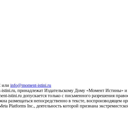
С или
info@moment-istini.ru
istini.ru, принадлежат Издательскому Дому «Момент Истины» и 
t-istini.ru допускается только с письменного разрешения прав
жна размещаться непосредственно в тексте, воспроизводящем ори
eta Platforms Inc., деятельность которой признана экстремистс