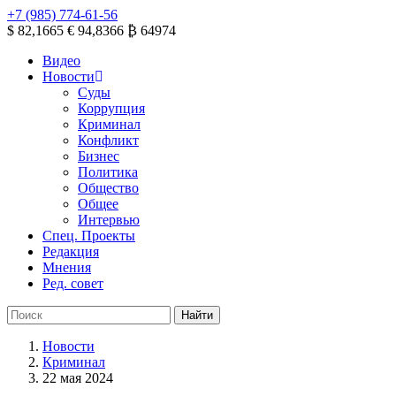
+7 (985) 774-61-56
$ 82,1665
€ 94,8366
₿ 64974
Видео
Новости
Суды
Коррупция
Криминал
Конфликт
Бизнес
Политика
Общество
Общее
Интервью
Спец. Проекты
Редакция
Мнения
Ред. совет
Новости
Криминал
22 мая 2024