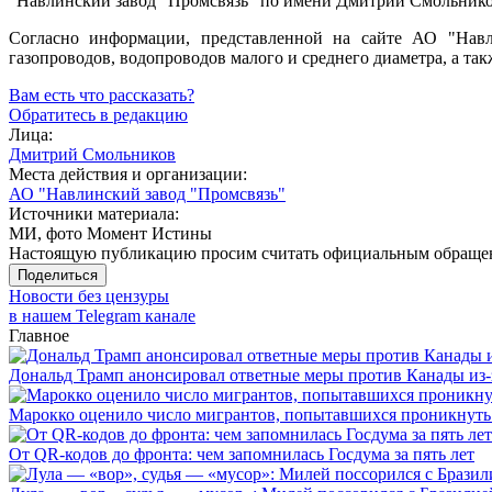
"Навлинский завод "Промсвязь" по имени Дмитрий Смольнико
Согласно информации, представленной на сайте АО "Навли
газопроводов, водопроводов малого и среднего диаметра, а так
Вам есть что рассказать?
Обратитесь в редакцию
Лица:
Дмитрий Смольников
Места действия и организации:
АО "Навлинский завод "Промсвязь"
Источники материала:
МИ, фото Момент Истины
Настоящую публикацию просим считать официальным обращени
Поделиться
Новости без цензуры
в нашем Telegram канале
Главное
Дональд Трамп анонсировал ответные меры против Канады из-
Марокко оценило число мигрантов, попытавшихся проникнуть в
От QR-кодов до фронта: чем запомнилась Госдума за пять лет