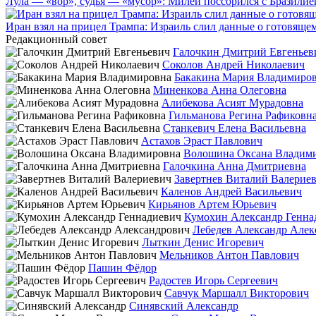
Лула — «вор», судья — «мусор»: Милей поссорился с Бразилие
Иран взял на прицел Трампа: Израиль слил данные о готовящ
Редакционный совет
Галочкин Дмитрий Евгеньев
Соколов Андрей Николаевич
Бакакина Мария Владимиро
Миненкова Анна Олеговна
Алибекова Асият Мурадовна
Гильманова Регина Рафиковн
Станкевич Елена Васильевна
Астахов Эраст Павлович
Волошина Оксана Владим
Галочкина Анна Дмитриевна
Завертнев Виталий Валерие
Каленов Андрей Васильевич
Кирьянов Артем Юрьевич
Кумохин Александр Генна
Лебедев Александр Алек
Лыткин Денис Игоревич
Мельников Антон Павлович
Пашин Фёдор
Радостев Игорь Сергеевич
Савчук Маршалл Викторович
Синявский Александр