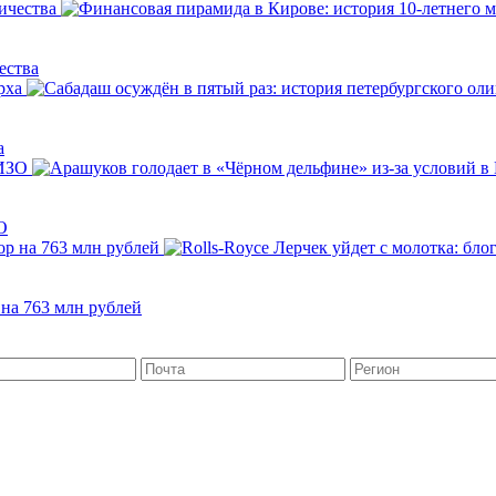
ества
а
О
 на 763 млн рублей