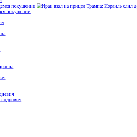
й
емся покушении
ич
вна
а
ировна
вич
диевич
сандрович