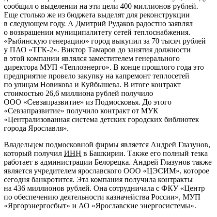
сообщил о выделении на эти цели 400 миллионов рублей.
Еще столько же из бюджета выделят для реконструкции
в следующем году. А Дмитрий Рудаков радостно заявлял
о возвращении муниципалитету сетей теплоснабжения.
«Рыбинскую генерацию» город выкупил за 70 тысяч рублей
у П
АО «ТГК-2»
. Виктор Тамаров до занятия должности
в этой компании являлся заместителем генерального
директора МУП «Теплоэнерго». В конце прошлого года это
предприятие провело закупку на капремонт теплосетей
по улицам Новикова и Куйбышева. В итоге контракт
стоимостью 26,6 миллиона рублей получило
ООО «Севзапразвитие»
из Подмосковья. До этого
«Севзапразвитие» получило контракт от МУК
«Централизованная система детских городских библиотек
города Ярославля».
Владельцем подмосковной фирмы является Андрей Глазунов,
который получил
ИНН
в Башкирии. Также его полный тезка
работает в администрации Белорецка. Андрей Глазунов также
является учредителем ярославского
ООО «ЦЭСИМ»
, которое
сегодня банкротится. Эта компания получила контракты
на 436 миллионов рублей. Она сотрудничала с ФКУ «Центр
по обеспечению деятельности казначейства России», МУП
«Яргорэнергосбыт» и
АО «Ярославские энергосистемы»
.