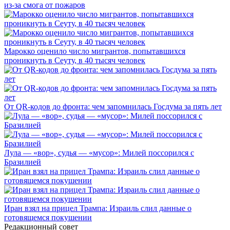
из-за смога от пожаров
Марокко оценило число мигрантов, попытавшихся
проникнуть в Сеуту, в 40 тысяч человек
От QR-кодов до фронта: чем запомнилась Госдума за пять лет
Лула — «вор», судья — «мусор»: Милей поссорился с
Бразилией
Иран взял на прицел Трампа: Израиль слил данные о
готовящемся покушении
Редакционный совет