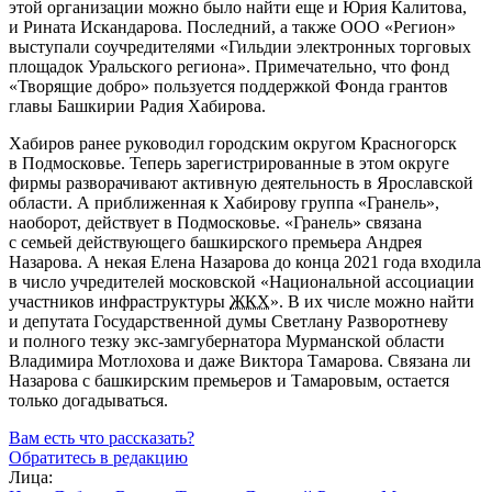
этой организации можно было найти еще и Юрия Калитова,
и Рината Искандарова. Последний, а также
ООО «Регион»
выступали соучредителями «Гильдии электронных торговых
площадок Уральского региона». Примечательно, что фонд
«Творящие добро» пользуется поддержкой Фонда грантов
главы Башкирии Радия Хабирова.
Хабиров ранее руководил городским округом Красногорск
в Подмосковье. Теперь зарегистрированные в этом округе
фирмы разворачивают активную деятельность в Ярославской
области. А приближенная к Хабирову группа «Гранель»,
наоборот, действует в Подмосковье. «Гранель» связана
с семьей действующего башкирского премьера Андрея
Назарова. А некая Елена Назарова до конца 2021 года входила
в число учредителей московской «Национальной ассоциации
участников инфраструктуры
ЖКХ
». В их числе можно найти
и депутата Государственной думы Светлану Разворотневу
и полного тезку
экс-замгубернатора
Мурманской области
Владимира Мотлохова и даже Виктора Тамарова. Связана ли
Назарова с башкирским премьеров и Тамаровым, остается
только догадываться.
Вам есть что рассказать?
Обратитесь в редакцию
Лица: