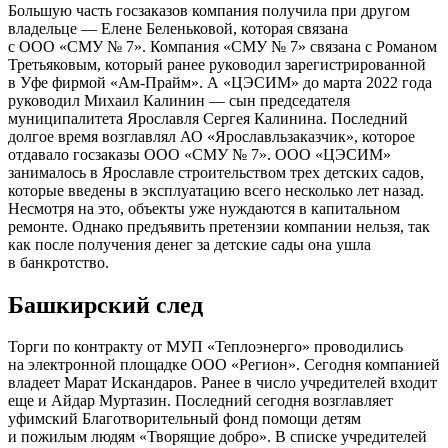
Большую часть госзаказов компания получила при другом
владельце — Елене Беленьковой, которая связана
с
ООО «СМУ № 7»
. Компания «СМУ № 7» связана с Романом
Третьяковым, который ранее руководил зарегистрированной
в Уфе фирмой
«Ам-Прайм»
. А «ЦЭСИМ» до марта 2022 года
руководил Михаил Калинин — сын председателя
муниципалитета Ярославля Сергея Калинина. Последний
долгое время возглавлял
АО «Ярославльзаказчик»
, которое
отдавало госзаказы
ООО «СМУ № 7»
.
ООО «ЦЭСИМ»
занималось в Ярославле строительством трех детских садов,
которые введены в эксплуатацию всего несколько лет назад.
Несмотря на это, объекты уже нуждаются в капитальном
ремонте. Однако предъявить претензии компании нельзя, так
как после получения денег за детские сады она ушла
в банкротство.
Башкирский след
Торги по контракту от МУП «Теплоэнерго» проводились
на электронной площадке
ООО «Регион»
. Сегодня компанией
владеет Марат Искандаров. Ранее в число учредителей входит
еще и Айдар Муртазин. Последний сегодня возглавляет
уфимский Благотворительный фонд помощи детям
и пожилым людям «Творящие добро». В списке учредителей