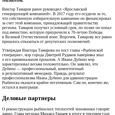
теплосетей.
Виктор Тамаров ранее руководил «Ярославской
генерирующей компанией». В 2017 году его осудили за то,
что собственную избирательную кампанию он финансировал
за счет этой компании, принадлежащей правительству
региона. Тамаров получил условный срок, но позже он попал
под амнистию, которую приурочили к
70-летию
Победы
в Великой Отечественной воне. Впрочем, Тамарову все равно
пришлось отказаться от депутатских полномочий.
Утверждая Виктора Тамарова на пост главы «Рыбинской
генерации», мэр города Дмитрий Рудаков наверняка знал
о его криминальном прошлом. А Ивана Дубино мэр
характеризовал весьма положительно. Он заявлял, что
Дубино — профессиональный, компетентный
и результативный менеджер. Правда, результат
профессионализма Ивана Дубино для администрации
Рыбинска оказался крайне негативным. Сам он, конечно же,
остался в выигрыше.
Деловые партнеры
О реконструкции рыбинских теплосетей чиновники говорят
давно. Глава региона Михаил Евраев в итоге в текущем году