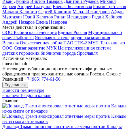
Иван Дубино
Виктор Тамаров
Дмитрий Рудаков
Михаил
Евраев
Андрей Глазунов
Еленая Беленьковая
Роман Третьяков
Михаил Калинин
Сергей Калинин
Марат Искандаров
Айдар
Муртазин
Юрий Калитов
Ринат Искандаров
Радий Хабиров
Андрей Назаров
Елена Назарова
Места действия и организации:
ООО Рыбинская генерация
Единая Россия
Муниципальный
совет Рыбинска
Ярославская генерирующая компания
Великая Отечественная война
ПАО ТГК-2
МУП Теплоэнерго
ООО Севзапразвитие
МУК Централизованная система
детских городских библиотек города Ярославля
Источники материала:
t.me/criminalru
Настоящую публикацию просим считать официальным
обращением в правоохранительные органы России. Связь с
Редакцией
+7 (985) 774-61-56
.
Поделиться
Новости без цензуры
в нашем Telegram канале
Главное
Дональд Трамп анонсировал ответные меры против Канады