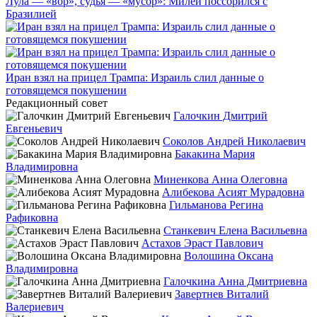
Лула — «вор», судья — «мусор»: Милей поссорился с
Бразилией
Иран взял на прицел Трампа: Израиль слил данные о
готовящемся покушении
Редакционный совет
Галочкин Дмитрий
Евгеньевич
Соколов Андрей Николаевич
Бакакина Мария
Владимировна
Миненкова Анна Олеговна
Алибекова Асият Мурадовна
Гильманова Регина
Рафиковна
Станкевич Елена Васильевна
Астахов Эраст Павлович
Волошина Оксана
Владимировна
Галочкина Анна Дмитриевна
Завертнев Виталий
Валериевич