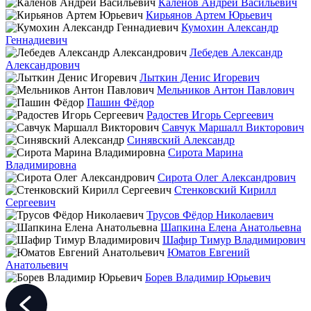
Каленов Андрей Васильевич
Кирьянов Артем Юрьевич
Кумохин Александр
Геннадиевич
Лебедев Александр
Александрович
Лыткин Денис Игоревич
Мельников Антон Павлович
Пашин Фёдор
Радостев Игорь Сергеевич
Савчук Маршалл Викторович
Синявский Александр
Сирота Марина
Владимировна
Сирота Олег Александрович
Стенковский Кирилл
Сергеевич
Трусов Фёдор Николаевич
Шапкина Елена Анатольевна
Шафир Тимур Владимирович
Юматов Евгений
Анатольевич
Борев Владимир Юрьевич