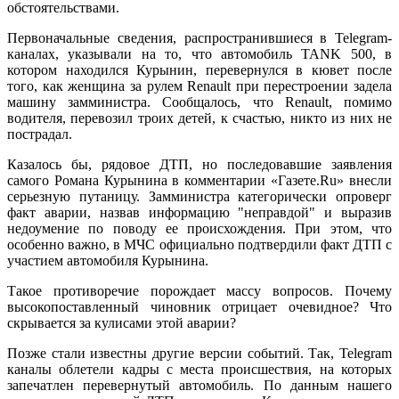
обстоятельствами.
Первоначальные сведения, распространившиеся в Telegram-
каналах, указывали на то, что автомобиль TANK 500, в
котором находился Курынин, перевернулся в кювет после
того, как женщина за рулем Renault при перестроении задела
машину замминистра. Сообщалось, что Renault, помимо
водителя, перевозил троих детей, к счастью, никто из них не
пострадал.
Казалось бы, рядовое ДТП, но последовавшие заявления
самого Романа Курынина в комментарии «Газете.Ru» внесли
серьезную путаницу. Замминистра категорически опроверг
факт аварии, назвав информацию "неправдой" и выразив
недоумение по поводу ее происхождения. При этом, что
особенно важно, в МЧС официально подтвердили факт ДТП с
участием автомобиля Курынина.
Такое противоречие порождает массу вопросов. Почему
высокопоставленный чиновник отрицает очевидное? Что
скрывается за кулисами этой аварии?
Позже стали известны другие версии событий. Так, Telegram
каналы облетели кадры с места происшествия, на которых
запечатлен перевернутый автомобиль. По данным нашего