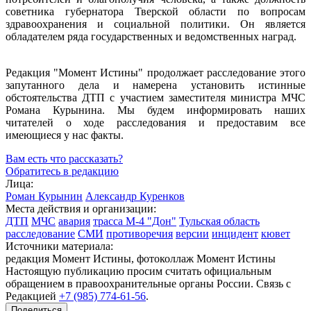
советника губернатора Тверской области по вопросам
здравоохранения и социальной политики. Он является
обладателем ряда государственных и ведомственных наград.
Редакция "Момент Истины" продолжает расследование этого
запутанного дела и намерена установить истинные
обстоятельства ДТП с участием заместителя министра МЧС
Романа Курынина. Мы будем информировать наших
читателей о ходе расследования и предоставим все
имеющиеся у нас факты.
Вам есть что рассказать?
Обратитесь в редакцию
Лица:
Роман Курынин
Александр Куренков
Места действия и организации:
ДТП
МЧС
авария
трасса М-4 "Дон"
Тульская область
расследование
СМИ
противоречия
версии
инцидент
кювет
Источники материала:
редакция Момент Истины, фотоколлаж Момент Истины
Настоящую публикацию просим считать официальным
обращением в правоохранительные органы России. Связь с
Редакцией
+7 (985) 774-61-56
.
Поделиться