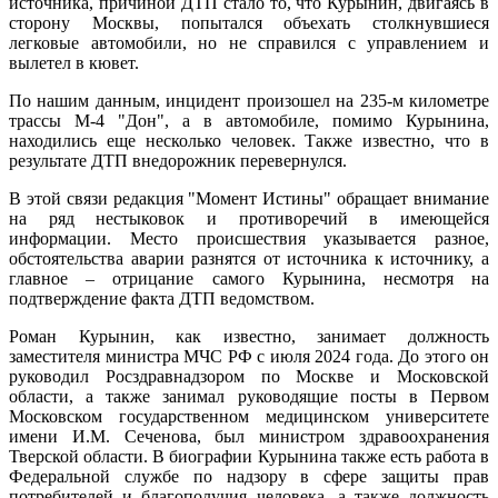
источника, причиной ДТП стало то, что Курынин, двигаясь в
сторону Москвы, попытался объехать столкнувшиеся
легковые автомобили, но не справился с управлением и
вылетел в кювет.
По нашим данным, инцидент произошел на 235-м километре
трассы М-4 "Дон", а в автомобиле, помимо Курынина,
находились еще несколько человек. Также известно, что в
результате ДТП внедорожник перевернулся.
В этой связи редакция "Момент Истины" обращает внимание
на ряд нестыковок и противоречий в имеющейся
информации. Место происшествия указывается разное,
обстоятельства аварии разнятся от источника к источнику, а
главное – отрицание самого Курынина, несмотря на
подтверждение факта ДТП ведомством.
Роман Курынин, как известно, занимает должность
заместителя министра МЧС РФ с июля 2024 года. До этого он
руководил Росздравнадзором по Москве и Московской
области, а также занимал руководящие посты в Первом
Московском государственном медицинском университете
имени И.М. Сеченова, был министром здравоохранения
Тверской области. В биографии Курынина также есть работа в
Федеральной службе по надзору в сфере защиты прав
потребителей и благополучия человека, а также должность